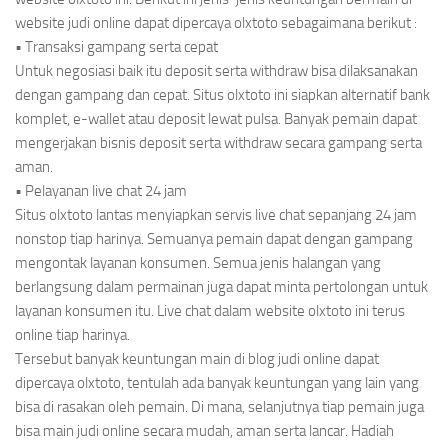
website judi online dapat dipercaya olxtoto sebagaimana berikut :
• Transaksi gampang serta cepat
Untuk negosiasi baik itu deposit serta withdraw bisa dilaksanakan
dengan gampang dan cepat. Situs olxtoto ini siapkan alternatif bank
komplet, e-wallet atau deposit lewat pulsa. Banyak pemain dapat
mengerjakan bisnis deposit serta withdraw secara gampang serta
aman.
• Pelayanan live chat 24 jam
Situs olxtoto lantas menyiapkan servis live chat sepanjang 24 jam
nonstop tiap harinya. Semuanya pemain dapat dengan gampang
mengontak layanan konsumen. Semua jenis halangan yang
berlangsung dalam permainan juga dapat minta pertolongan untuk
layanan konsumen itu. Live chat dalam website olxtoto ini terus
online tiap harinya.
Tersebut banyak keuntungan main di blog judi online dapat
dipercaya olxtoto, tentulah ada banyak keuntungan yang lain yang
bisa di rasakan oleh pemain. Di mana, selanjutnya tiap pemain juga
bisa main judi online secara mudah, aman serta lancar. Hadiah