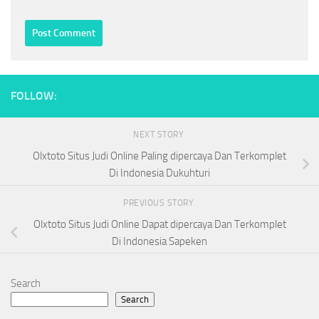
FOLLOW:
NEXT STORY
Olxtoto Situs Judi Online Paling dipercaya Dan Terkomplet
Di Indonesia Dukuhturi
PREVIOUS STORY
Olxtoto Situs Judi Online Dapat dipercaya Dan Terkomplet
Di Indonesia Sapeken
Search
Search