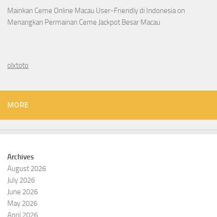
Mainkan Ceme Online Macau User-Friendly di Indonesia
on
Menangkan Permainan Ceme Jackpot Besar Macau
olxtoto
MORE
Archives
August 2026
July 2026
June 2026
May 2026
April 2026