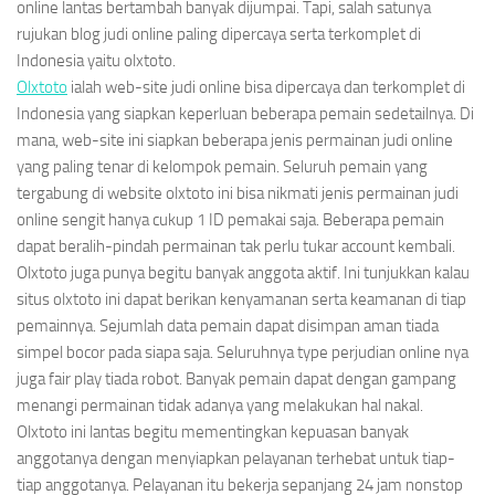
online lantas bertambah banyak dijumpai. Tapi, salah satunya
rujukan blog judi online paling dipercaya serta terkomplet di
Indonesia yaitu olxtoto.
Olxtoto
ialah web-site judi online bisa dipercaya dan terkomplet di
Indonesia yang siapkan keperluan beberapa pemain sedetailnya. Di
mana, web-site ini siapkan beberapa jenis permainan judi online
yang paling tenar di kelompok pemain. Seluruh pemain yang
tergabung di website olxtoto ini bisa nikmati jenis permainan judi
online sengit hanya cukup 1 ID pemakai saja. Beberapa pemain
dapat beralih-pindah permainan tak perlu tukar account kembali.
Olxtoto juga punya begitu banyak anggota aktif. Ini tunjukkan kalau
situs olxtoto ini dapat berikan kenyamanan serta keamanan di tiap
pemainnya. Sejumlah data pemain dapat disimpan aman tiada
simpel bocor pada siapa saja. Seluruhnya type perjudian online nya
juga fair play tiada robot. Banyak pemain dapat dengan gampang
menangi permainan tidak adanya yang melakukan hal nakal.
Olxtoto ini lantas begitu mementingkan kepuasan banyak
anggotanya dengan menyiapkan pelayanan terhebat untuk tiap-
tiap anggotanya. Pelayanan itu bekerja sepanjang 24 jam nonstop