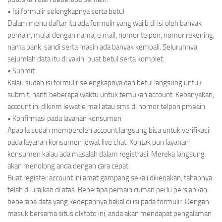
• Isi formulir selengkapnya serta betul
Dalam menu daftar itu ada formulir yang wajib di isi oleh banyak
pemain, mulai dengan nama, e mail, nomor telpon, nomor rekening,
nama bank, sandi serta masih ada banyak kembali. Seluruhnya
sejumlah data itu di yakini buat betul serta komplet.
• Submit
Kalau sudah isi formulir selengkapnya dan betul langsung untuk
submit, nanti beberapa waktu untuk temukan account. Kebanyakan,
account ini dikirim lewat e mail atau sms di nomor telpon pmeain.
• Konfirmasi pada layanan konsumen
Apabila sudah memperoleh account langsung bisa untuk verifikasi
pada layanan konsumen lewat live chat. Kontak pun layanan
konsumen kalau ada masalah dalam registrasi. Mereka langsung
akan menolong anda dengan cara cepat.
Buat register account ini amat gampang sekali dikerjakan, tahapnya
telah di uraikan di atas. Beberapa pemain cuman perlu persiapkan
beberapa data yang kedepannya bakal di isi pada formulir. Dengan
masuk bersama situs olxtoto ini, anda akan mendapat pengalaman