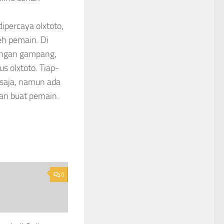
ipercaya olxtoto,
eh pemain. Di
dengan gampang,
s olxtoto. Tiap-
 saja, namun ada
gan buat pemain.
0