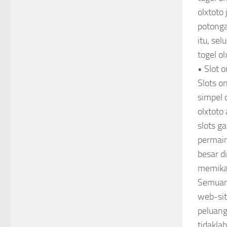
olxtoto
potonga
itu, se
togel ol
• Slot o
Slots o
simpel 
olxtoto
slots g
permaina
besar d
memika
Semuany
web-sit
peluang
tidakla