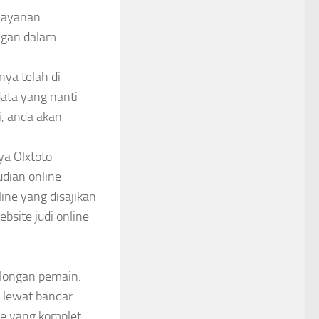
 layanan
ngan dalam
nya telah di
data yang nanti
i, anda akan
ya Olxtoto
udian online
ine yang disajikan
bsite judi online
olongan pemain.
u lewat bandar
ine yang komplet,