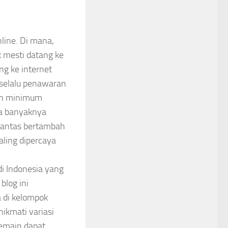
nline. Di mana,
 mesti datang ke
ng ke internet
a selalu penawaran
gan minimum
da banyaknya
 lantas bertambah
aling dipercaya
di Indonesia yang
blog ini
 di kelompok
ikmati variasi
pemain dapat