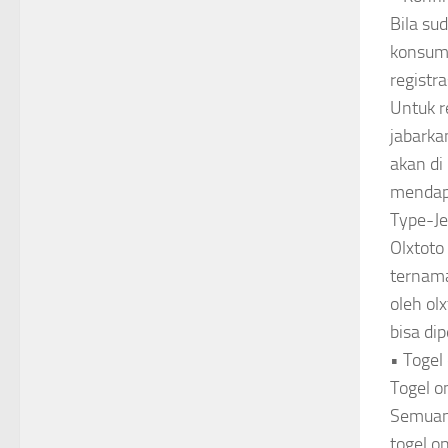
Bila su
konsume
registr
Untuk r
jabarka
akan di
mendap
Type-Je
Olxtoto
ternama
oleh ol
bisa di
• Togel
Togel o
Semuany
togel on