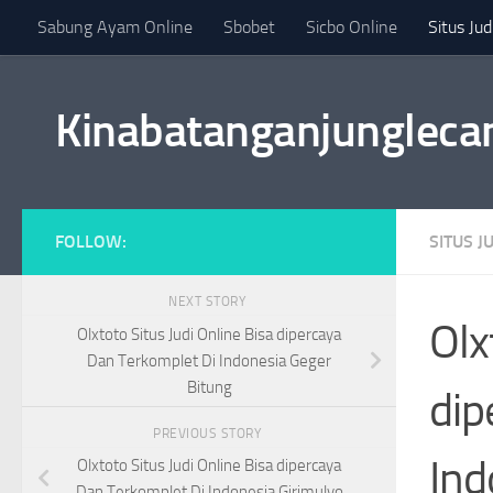
Sabung Ayam Online
Sbobet
Sicbo Online
Situs Jud
Skip to content
Kinabatanganjunglec
FOLLOW:
SITUS J
NEXT STORY
Olx
Olxtoto Situs Judi Online Bisa dipercaya
Dan Terkomplet Di Indonesia Geger
Bitung
dip
PREVIOUS STORY
Ind
Olxtoto Situs Judi Online Bisa dipercaya
Dan Terkomplet Di Indonesia Girimulyo