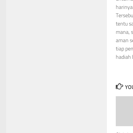
harinya
Tersebu
tentu s
mana, s
aman se
tiap pe
hadiah 
YOU