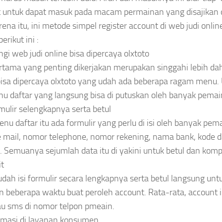
 untuk dapat masuk pada macam permainan yang disajikan ol
rena itu, ini metode simpel register account di web judi onli
berikut ini :
ngi web judi online bisa dipercaya olxtoto
rtama yang penting dikerjakan merupakan singgahi lebih dah
bisa dipercaya olxtoto yang udah ada beberapa ragam menu. 
u daftar yang langsung bisa di putuskan oleh banyak pemai
rmulir selengkapnya serta betul
nu daftar itu ada formulir yang perlu di isi oleh banyak pem
 mail, nomor telephone, nomor rekening, nama bank, kode 
. Semuanya sejumlah data itu di yakini untuk betul dan komp
t
udah isi formulir secara lengkapnya serta betul langsung unt
n beberapa waktu buat peroleh account. Rata-rata, account in
au sms di nomor telpon pmeain.
rmasi di layanan konsumen