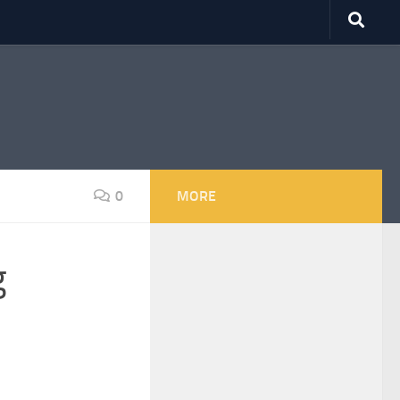
0
MORE
g