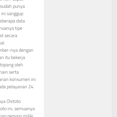
o sudah punya
o ini sanggup
eberapa data
muanya tipe
at secara
al.
ember-nya dengan
n itu bekerja
itopang oleh
ain serta
anan konsumen ini
a ada pelayanan 24
aya Olxtoto
toto ini, semuanya
tiap pemain miliki