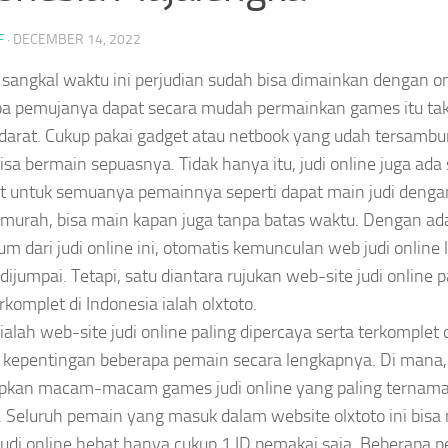
F
·
DECEMBER 14, 2022
i sangkal waktu ini perjudian sudah bisa dimainkan dengan o
a pemujanya dapat secara mudah permainkan games itu tak
darat. Cukup pakai gadget atau netbook yang udah tersambu
isa bermain sepuasnya. Tidak hanya itu, judi online juga ad
t untuk semuanya pemainnya seperti dapat main judi den
 murah, bisa main kapan juga tanpa batas waktu. Dengan a
m dari judi online ini, otomatis kemunculan web judi online
dijumpai. Tetapi, satu diantara rujukan web-site judi online p
rkomplet di Indonesia ialah olxtoto.
ialah web-site judi online paling dipercaya serta terkomplet 
 kepentingan beberapa pemain secara lengkapnya. Di mana, 
pkan macam-macam games judi online yang paling ternama
 Seluruh pemain yang masuk dalam website olxtoto ini bisa n
udi online hebat hanya cukup 1 ID pemakai saja. Beberapa 