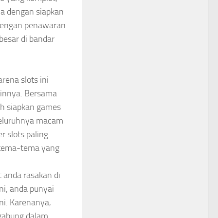
a dengan siapkan
. Dengan penawaran
besar di bandar
rena slots ini
ainnya. Bersama
dah siapkan games
 Seluruhnya macam
r slots paling
n tema-tema yang
t anda rasakan di
ini, anda punyai
ni. Karenanya,
rgabung dalam