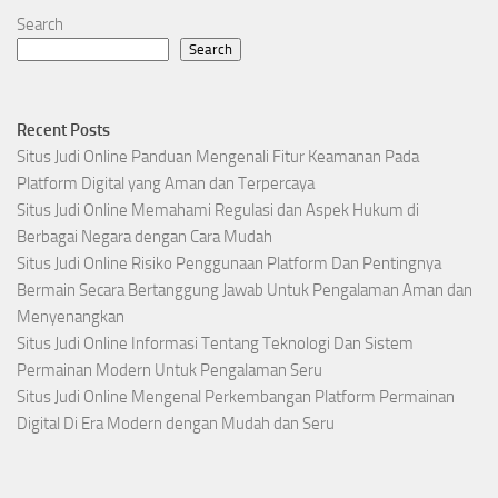
Search
Search
Recent Posts
Situs Judi Online Panduan Mengenali Fitur Keamanan Pada
Platform Digital yang Aman dan Terpercaya
Situs Judi Online Memahami Regulasi dan Aspek Hukum di
Berbagai Negara dengan Cara Mudah
Situs Judi Online Risiko Penggunaan Platform Dan Pentingnya
Bermain Secara Bertanggung Jawab Untuk Pengalaman Aman dan
Menyenangkan
Situs Judi Online Informasi Tentang Teknologi Dan Sistem
Permainan Modern Untuk Pengalaman Seru
Situs Judi Online Mengenal Perkembangan Platform Permainan
Digital Di Era Modern dengan Mudah dan Seru