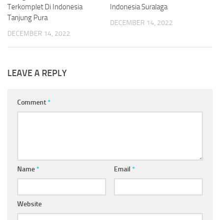
Terkomplet Di Indonesia
Indonesia Suralaga
Tanjung Pura
DECEMBER 14, 2022
DECEMBER 14, 2022
LEAVE A REPLY
Comment
*
Name
*
Email
*
Website