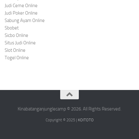
Judi Ceme Online
Judi Poker Online
Sabung Ayam Online
Sbobet
Sicbo Online
Situs Judi Online
Slot Online
Togel Online
Kinabatanganjunglecamp © 2026. All Rights Reserved.
Copyright © 2025 |
KOITOTO