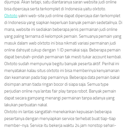
dijumpai. Akan tetapi, satu diantaranya saran website judi online
bisa dipercaya serta terkomplet di Indonesia yaitu olxtoto.
Olxtoto
yakni web-site judi online dapat dipercaya dan terkomplet
di Indonesia yang siapkan keperluan banyak pemain sedetailnya. Di
mana, website ini sediakan beberapa jenis permainan judi online
yang paling ternama di kelompok pemain. Semuanya pemain yang
masuk dalam web olxtoto ini bisa nikmati variasi permainan judi
online dahsyat cukup dengan 1 ID pemakai saja. Beberapa pemain
dapat berubah-pindah permainan tak mesti tukar account kembali.
Olxtoto sudah mempunyai begitu banyak peserta aktif. Perihal ini
menyatakan kalau situs olxtoto ini bisa memberinya kenyamanan
dan keamanan pada tiap pemainnya. Beberapa data pemain bakal
disimpan aman tiada ringan bocor di siapa saja. Semua type
perjudian online nya lantas fair play tanpa robot. Banyak pemain
dapat secara gampang menangi permainan tanpa adanya yang
lakukan perbuatan nakal.
Olxtoto ini lantas sangatlah menekankan kepuasan beberapa
pesertanya dengan menyiapkan service terhebat buat tiap-tiap
member-nya. Service itu bekerja waktu 24 jam nonstop sehari-