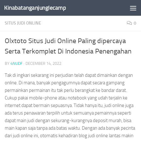
Kinabatanganjunglecamp
Skip to content
SITUS JUDI ONLINE
0
Olxtoto Situs Judi Online Paling dipercaya
Serta Terkomplet Di Indonesia Penengahan
BY
4NUDF
·
DECEMBER 14, 2022
Tak di ingkari sekarang ini perjudian telah dapat dimainkan dengan
online. Di mana, banyak pengagumnya dapat secara gampang
permainkan permainan itu tak perlu berangkat ke bandar darat.
Cukup pakai mobile-phone atau notebook yang udah terjalin ke
internet dapat bermain sepuasnya. Tidak hanya itu, judi online juga
ada terus penawaran terpilih untuk semuanya pemainnya seperti
dapat main judi dengan sekurang-kurangnya deposit murah, bisa
main kapan saja tanpa ada batas waktu. Dengan ada banyak pecinta
dari judi online ini, otomatis kehadiran blog judi online lantas makin