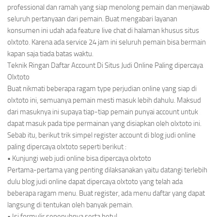
professional dan ramah yang siap menolong pemain dan menjawab
seluruh pertanyaan dari pemain. Buat mengabari layanan
konsumen ini udah ada feature live chat di halaman khusus situs
olxtoto. Karena ada service 24 jam ini seluruh pemain bisa bermain
kapan saja tiada batas waktu.
Teknik Ringan Daftar Account Di Situs Judi Online Paling dipercaya
Olxtoto
Buat nikmati beberapa ragam type perjudian online yang siap di
olxtoto ini, semuanya pemain mesti masuk lebih dahulu. Maksud
dari masuknya ini supaya tiap-tiap pemain punyai account untuk
dapat masuk pada tipe permainan yang disiapkan oleh olxtoto ini.
Sebab itu, berikut trik simpel register account di blog judi online
paling dipercaya olxtoto seperti berikut :
• Kunjungi web judi online bisa dipercaya olxtoto
Pertama-pertama yang penting dilaksanakan yaitu datangi terlebih
dulu blog judi online dapat dipercaya olxtoto yang telah ada
beberapa ragam menu. Buat register, ada menu daftar yang dapat
langsung di tentukan oleh banyak pemain.
• Isi formulir sepenuhnya serta betul