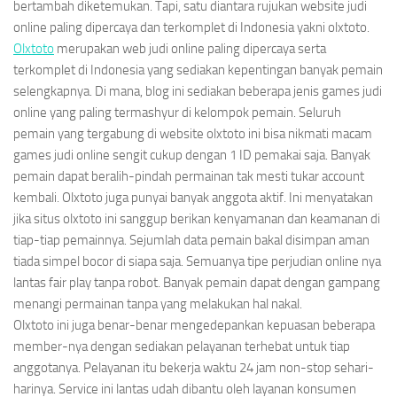
bertambah diketemukan. Tapi, satu diantara rujukan website judi
online paling dipercaya dan terkomplet di Indonesia yakni olxtoto.
Olxtoto
merupakan web judi online paling dipercaya serta
terkomplet di Indonesia yang sediakan kepentingan banyak pemain
selengkapnya. Di mana, blog ini sediakan beberapa jenis games judi
online yang paling termashyur di kelompok pemain. Seluruh
pemain yang tergabung di website olxtoto ini bisa nikmati macam
games judi online sengit cukup dengan 1 ID pemakai saja. Banyak
pemain dapat beralih-pindah permainan tak mesti tukar account
kembali. Olxtoto juga punyai banyak anggota aktif. Ini menyatakan
jika situs olxtoto ini sanggup berikan kenyamanan dan keamanan di
tiap-tiap pemainnya. Sejumlah data pemain bakal disimpan aman
tiada simpel bocor di siapa saja. Semuanya tipe perjudian online nya
lantas fair play tanpa robot. Banyak pemain dapat dengan gampang
menangi permainan tanpa yang melakukan hal nakal.
Olxtoto ini juga benar-benar mengedepankan kepuasan beberapa
member-nya dengan sediakan pelayanan terhebat untuk tiap
anggotanya. Pelayanan itu bekerja waktu 24 jam non-stop sehari-
harinya. Service ini lantas udah dibantu oleh layanan konsumen