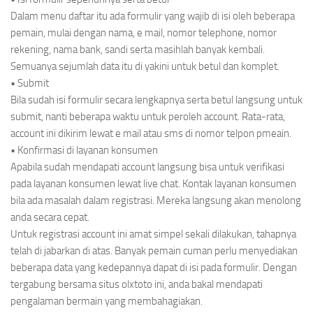
Dalam menu daftar itu ada formulir yang wajib di isi oleh beberapa
pemain, mulai dengan nama, e mail, nomor telephone, nomor
rekening, nama bank, sandi serta masihlah banyak kembali.
Semuanya sejumlah data itu di yakini untuk betul dan komplet.
• Submit
Bila sudah isi formulir secara lengkapnya serta betul langsung untuk
submit, nanti beberapa waktu untuk peroleh account. Rata-rata,
account ini dikirim lewat e mail atau sms di nomor telpon pmeain.
• Konfirmasi di layanan konsumen
Apabila sudah mendapati account langsung bisa untuk verifikasi
pada layanan konsumen lewat live chat. Kontak layanan konsumen
bila ada masalah dalam registrasi. Mereka langsung akan menolong
anda secara cepat.
Untuk registrasi account ini amat simpel sekali dilakukan, tahapnya
telah di jabarkan di atas. Banyak pemain cuman perlu menyediakan
beberapa data yang kedepannya dapat di isi pada formulir. Dengan
tergabung bersama situs olxtoto ini, anda bakal mendapati
pengalaman bermain yang membahagiakan.