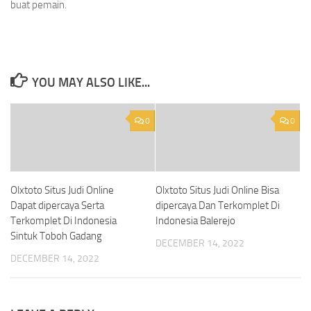
buat pemain.
YOU MAY ALSO LIKE...
0
0
Olxtoto Situs Judi Online
Olxtoto Situs Judi Online Bisa
Dapat dipercaya Serta
dipercaya Dan Terkomplet Di
Terkomplet Di Indonesia
Indonesia Balerejo
Sintuk Toboh Gadang
DECEMBER 14, 2022
DECEMBER 14, 2022