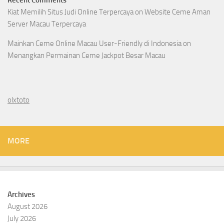
Recent Comments
Kiat Memilih Situs Judi Online Terpercaya
on
Website Ceme Aman
Server Macau Terpercaya
Mainkan Ceme Online Macau User-Friendly di Indonesia
on
Menangkan Permainan Ceme Jackpot Besar Macau
olxtoto
MORE
Archives
August 2026
July 2026