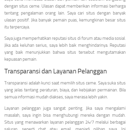
dengan situs ceme. Ulasan dapat memberikan informasi berharga
tentang pengalaman orang lain. Saya cari situs dengan banyak
ulasan positif. Jika banyak pemain puas, kemungkinan besar situs
itu terpercaya.
Saya juga memperhatikan reputasi situs di forum atau media sosial.
Jika ada keluhan serius, saya lebih baik menghindarinya. Reputasi
yang baik menunjukkan bahwa situs tersebut mengutamakan
kepuasan pemain.
Transparansi dan Layanan Pelanggan
Transparansi adalah kunci saat memilih situs ceme. Saya suka situs
yang jelas tentang peraturan, biaya, dan kebijakan permainan. Bila
semua informasi mudah diakses, saya merasa lebih yakin.
Layanan pelanggan juga sangat penting. Jika saya mengalami
masalah, saya ingin bisa menghubungi mereka dengan mudah.
Situs yang menawarkan layanan pelanggan 24/7 melalui berbagai
saluran, seperti chat atau email, menjadi pilihan saya. Ini