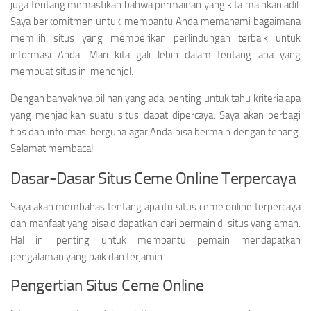
juga tentang memastikan bahwa permainan yang kita mainkan adil.
Saya berkomitmen untuk membantu Anda memahami bagaimana
memilih situs yang memberikan perlindungan terbaik untuk
informasi Anda. Mari kita gali lebih dalam tentang apa yang
membuat situs ini menonjol.
Dengan banyaknya pilihan yang ada, penting untuk tahu kriteria apa
yang menjadikan suatu situs dapat dipercaya. Saya akan berbagi
tips dan informasi berguna agar Anda bisa bermain dengan tenang.
Selamat membaca!
Dasar-Dasar Situs Ceme Online Terpercaya
Saya akan membahas tentang apa itu situs ceme online terpercaya
dan manfaat yang bisa didapatkan dari bermain di situs yang aman.
Hal ini penting untuk membantu pemain mendapatkan
pengalaman yang baik dan terjamin.
Pengertian Situs Ceme Online