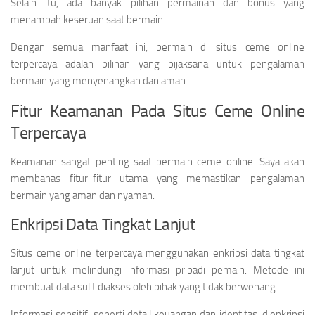
Selain itu, ada banyak pilihan permainan dan bonus yang
menambah keseruan saat bermain.
Dengan semua manfaat ini, bermain di situs ceme online
terpercaya adalah pilihan yang bijaksana untuk pengalaman
bermain yang menyenangkan dan aman.
Fitur Keamanan Pada Situs Ceme Online
Terpercaya
Keamanan sangat penting saat bermain ceme online. Saya akan
membahas fitur-fitur utama yang memastikan pengalaman
bermain yang aman dan nyaman.
Enkripsi Data Tingkat Lanjut
Situs ceme online terpercaya menggunakan enkripsi data tingkat
lanjut untuk melindungi informasi pribadi pemain. Metode ini
membuat data sulit diakses oleh pihak yang tidak berwenang.
Informasi sensitif, seperti detail keuangan dan identitas, dienkripsi