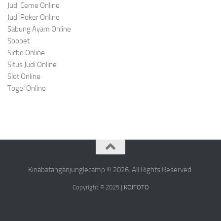
Judi Ceme Online
Judi Poker Online
Sabung Ayam Online
Sbobet
Sicbo Online
Situs Judi Online
Slot Online
Togel Online
Kinabatanganjunglecamp © 2026. All Rights Reserved.
Copyright © 2025 |
KOITOTO