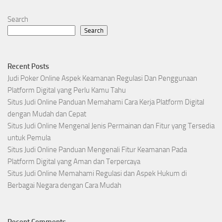
Search
Search
Recent Posts
Judi Poker Online Aspek Keamanan Regulasi Dan Penggunaan
Platform Digital yang Perlu Kamu Tahu
Situs Judi Online Panduan Memahami Cara Kerja Platform Digital
dengan Mudah dan Cepat
Situs Judi Online Mengenal Jenis Permainan dan Fitur yang Tersedia
untuk Pemula
Situs Judi Online Panduan Mengenali Fitur Keamanan Pada
Platform Digital yang Aman dan Terpercaya
Situs Judi Online Memahami Regulasi dan Aspek Hukum di
Berbagai Negara dengan Cara Mudah