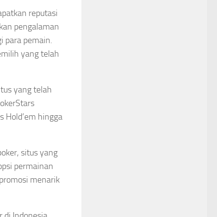
apatkan reputasi
arkan pengalaman
i para pemain.
emilih yang telah
itus yang telah
PokerStars
as Hold’em hingga
oker, situs yang
opsi permainan
 promosi menarik
r
di Indonesia