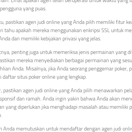
lain. Lihat apakah agen telah beroperasi untuk waktu yang 
 pengguna yang puas.
itu, pastikan agen judi online yang Anda pilih memiliki fitur
ari tahu apakah mereka menggunakan enkripsi SSL untuk me
 Anda dan memiliki kebijakan privasi yang jelas.
tnya, penting juga untuk memeriksa jenis permainan yang d
astikan mereka menyediakan berbagai permainan yang sesu
hlian Anda. Misalnya, jika Anda seorang penggemar poker, 
ki
daftar situs poker online
yang lengkap.
r, pastikan agen judi online yang Anda pilih menawarkan p
sponsif dan ramah. Anda ingin yakin bahwa Anda akan me
n yang diperlukan jika menghadapi masalah atau memiliki 
.
 Anda memutuskan untuk mendaftar dengan agen judi onlin