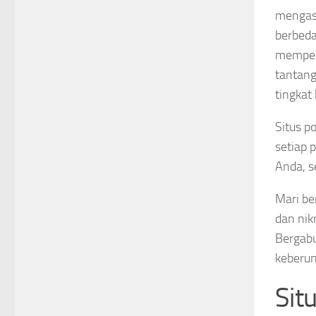
mengasa
berbeda
mempela
tantang
tingkat
Situs p
setiap 
Anda, s
Mari be
dan nik
Bergabu
keberun
Sit