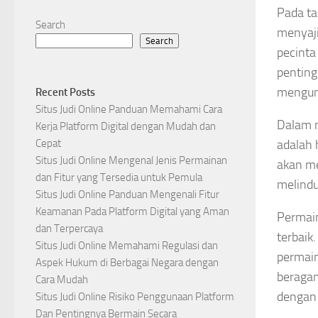
Pada ta
Search
menyaji
Search
pecinta
pentin
mengun
Recent Posts
Situs Judi Online Panduan Memahami Cara
Dalam 
Kerja Platform Digital dengan Mudah dan
adalah 
Cepat
Situs Judi Online Mengenal Jenis Permainan
akan me
dan Fitur yang Tersedia untuk Pemula
melindu
Situs Judi Online Panduan Mengenali Fitur
Keamanan Pada Platform Digital yang Aman
Permain
dan Terpercaya
terbaik.
Situs Judi Online Memahami Regulasi dan
permain
Aspek Hukum di Berbagai Negara dengan
beraga
Cara Mudah
dengan 
Situs Judi Online Risiko Penggunaan Platform
Dan Pentingnya Bermain Secara