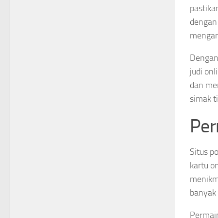
pastika
dengan 
mengamb
Dengan 
judi on
dan men
simak t
Per
Situs p
kartu on
menikma
banyak 
Permain