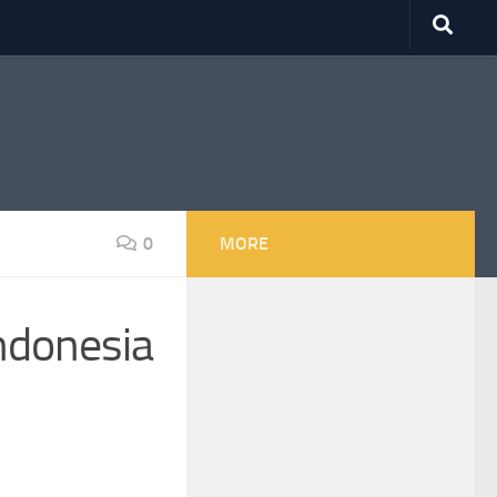
0
MORE
Indonesia