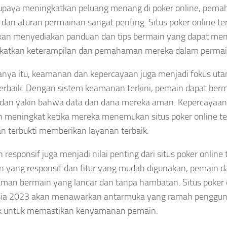
upaya meningkatkan peluang menang di poker online, pem
i dan aturan permainan sangat penting.
Situs poker online te
an menyediakan panduan dan tips bermain yang dapat me
katkan keterampilan dan pemahaman mereka dalam permai
anya itu, keamanan dan kepercayaan juga menjadi fokus ut
erbaik
. Dengan sistem keamanan terkini, pemain dapat ber
dan yakin bahwa data dan dana mereka aman. Kepercayaan
n meningkat ketika mereka menemukan
situs poker online t
dan terbukti memberikan layanan terbaik.
 responsif juga menjadi nilai penting dari situs poker online
n yang responsif dan fitur yang mudah digunakan, pemain 
aman bermain yang lancar dan tanpa hambatan.
Situs poker 
ia 2023
akan menawarkan antarmuka yang ramah pengguna
k untuk memastikan kenyamanan pemain.