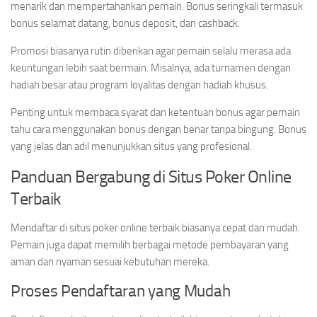
menarik dan mempertahankan pemain. Bonus seringkali termasuk
bonus selamat datang, bonus deposit, dan cashback.
Promosi biasanya rutin diberikan agar pemain selalu merasa ada
keuntungan lebih saat bermain. Misalnya, ada turnamen dengan
hadiah besar atau program loyalitas dengan hadiah khusus.
Penting untuk membaca syarat dan ketentuan bonus agar pemain
tahu cara menggunakan bonus dengan benar tanpa bingung. Bonus
yang jelas dan adil menunjukkan situs yang profesional.
Panduan Bergabung di Situs Poker Online
Terbaik
Mendaftar di situs poker online terbaik biasanya cepat dan mudah.
Pemain juga dapat memilih berbagai metode pembayaran yang
aman dan nyaman sesuai kebutuhan mereka.
Proses Pendaftaran yang Mudah