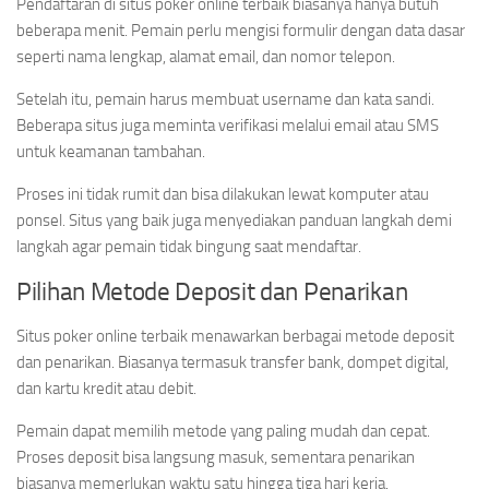
Pendaftaran di situs poker online terbaik biasanya hanya butuh
beberapa menit. Pemain perlu mengisi formulir dengan data dasar
seperti nama lengkap, alamat email, dan nomor telepon.
Setelah itu, pemain harus membuat username dan kata sandi.
Beberapa situs juga meminta verifikasi melalui email atau SMS
untuk keamanan tambahan.
Proses ini tidak rumit dan bisa dilakukan lewat komputer atau
ponsel. Situs yang baik juga menyediakan panduan langkah demi
langkah agar pemain tidak bingung saat mendaftar.
Pilihan Metode Deposit dan Penarikan
Situs poker online terbaik menawarkan berbagai metode deposit
dan penarikan. Biasanya termasuk transfer bank, dompet digital,
dan kartu kredit atau debit.
Pemain dapat memilih metode yang paling mudah dan cepat.
Proses deposit bisa langsung masuk, sementara penarikan
biasanya memerlukan waktu satu hingga tiga hari kerja.