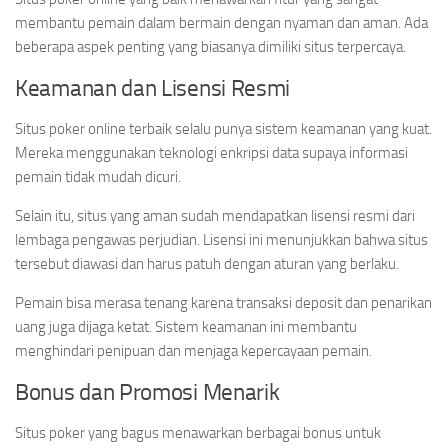
membantu pemain dalam bermain dengan nyaman dan aman. Ada
beberapa aspek penting yang biasanya dimiliki situs terpercaya.
Keamanan dan Lisensi Resmi
Situs poker online terbaik selalu punya sistem keamanan yang kuat.
Mereka menggunakan teknologi enkripsi data supaya informasi
pemain tidak mudah dicuri.
Selain itu, situs yang aman sudah mendapatkan lisensi resmi dari
lembaga pengawas perjudian. Lisensi ini menunjukkan bahwa situs
tersebut diawasi dan harus patuh dengan aturan yang berlaku.
Pemain bisa merasa tenang karena transaksi deposit dan penarikan
uang juga dijaga ketat. Sistem keamanan ini membantu
menghindari penipuan dan menjaga kepercayaan pemain.
Bonus dan Promosi Menarik
Situs poker yang bagus menawarkan berbagai bonus untuk