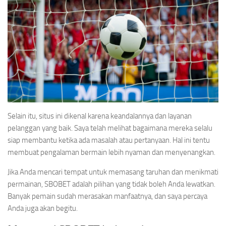
Selain itu, situs ini dikenal karena keandalannya dan layanan
pelanggan yang baik. Saya telah melihat bagaimana mereka selalu
siap membantu ketika ada masalah atau pertanyaan. Hal ini tentu
membuat pengalaman bermain lebih nyaman dan menyenangkan.
Jika Anda mencari tempat untuk memasang taruhan dan menikmati
permainan, SBOBET adalah pilihan yang tidak boleh Anda lewatkan.
Banyak pemain sudah merasakan manfaatnya, dan saya percaya
Anda juga akan begitu.