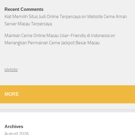
Recent Comments
Kiat Memilih Situs Judi Online Terpercaya
on
Website Ceme Aman
Server Macau Terpercaya
Mainkan Ceme Online Macau User-Friendly di Indonesia
on
Menangkan Permainan Ceme Jackpot Besar Macau
olxtoto
MORE
Archives
August 2026