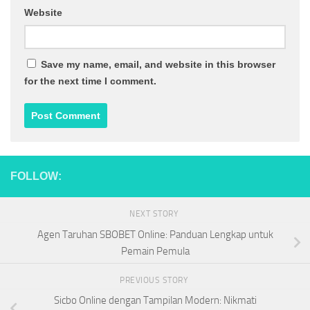
Website
Save my name, email, and website in this browser
for the next time I comment.
FOLLOW:
NEXT STORY
Agen Taruhan SBOBET Online: Panduan Lengkap untuk
Pemain Pemula
PREVIOUS STORY
Sicbo Online dengan Tampilan Modern: Nikmati