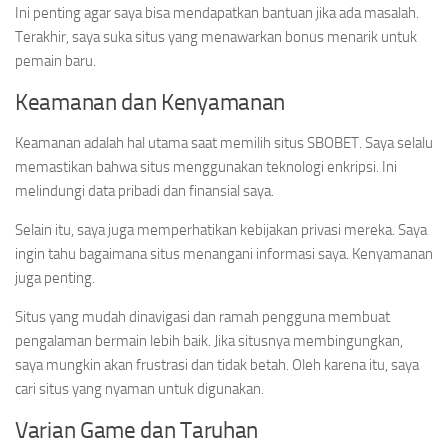
Ini penting agar saya bisa mendapatkan bantuan jika ada masalah.
Terakhir, saya suka situs yang menawarkan bonus menarik untuk
pemain baru.
Keamanan dan Kenyamanan
Keamanan adalah hal utama saat memilih situs SBOBET. Saya selalu
memastikan bahwa situs menggunakan teknologi enkripsi. Ini
melindungi data pribadi dan finansial saya.
Selain itu, saya juga memperhatikan kebijakan privasi mereka. Saya
ingin tahu bagaimana situs menangani informasi saya. Kenyamanan
juga penting.
Situs yang mudah dinavigasi dan ramah pengguna membuat
pengalaman bermain lebih baik. Jika situsnya membingungkan,
saya mungkin akan frustrasi dan tidak betah. Oleh karena itu, saya
cari situs yang nyaman untuk digunakan.
Varian Game dan Taruhan