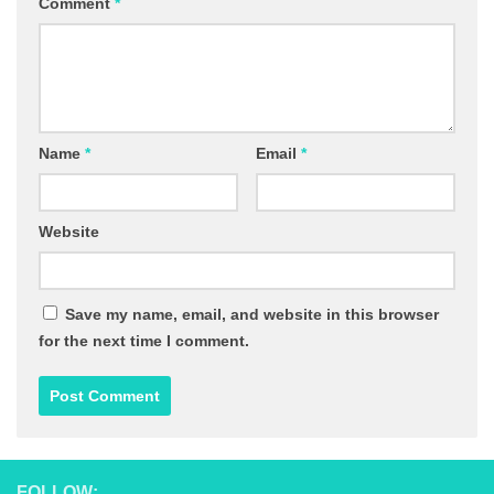
Comment
*
Name
*
Email
*
Website
Save my name, email, and website in this browser
for the next time I comment.
FOLLOW: