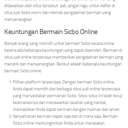
ditawarkan oleh situs tersebut. Jadi, jangan ragu untuk daftar di
situs judi Sicbo resmi dan nikmati pengalaman bermain yang
menyenangkan.
Keuntungan Bermain Sicbo Online
Banyak orang yang memilih untuk bermain Sicbo secara online
karena ada beberapa keuntungan yang dapat diperoleh. Bermain di
situs judi online terpercaya memberikan pengalaman bermain yang
menarik dan menyenangkan. Berikut adalah beberapa keuntungan
bermain Sicbo online:
Pilihan platform terpercaya: Dengan bermain Sicbo online,
Anda dapat memilih dari berbagai situs judi online terpercaya
yang menyediakan permainan Sicbo. Situs-situs ini telah teruji
keamanannya dan menawarkan layanan yang handal,
memastikan Anda dapat bermain dengan nyaman dan aman.
Kenyamanan bermain kapan saja dan di mana saja: Bermain
Sicbo online memungkinkan Anda untuk merasakan