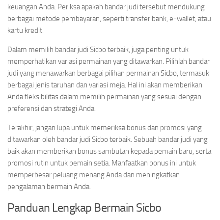
keuangan Anda. Periksa apakah bandar judi tersebut mendukung
berbagai metode pembayaran, seperti transfer bank, e-wallet, atau
kartu kredit.
Dalam memilih bandar judi Sicbo terbaik, juga penting untuk
memperhatikan variasi permainan yang ditawarkan. Pilihlah bandar
judi yang menawarkan berbagai pilihan permainan Sicbo, termasuk
berbagai jenis taruhan dan variasi meja. Hal ini akan memberikan
Anda fleksibilitas dalam memilih permainan yang sesuai dengan
preferensi dan strategi Anda.
Terakhir, jangan lupa untuk memeriksa bonus dan promosi yang
ditawarkan oleh bandar judi Sicbo terbaik. Sebuah bandar judi yang
baik akan memberikan bonus sambutan kepada pemain baru, serta
promosi rutin untuk pemain setia. Manfaatkan bonus ini untuk
memperbesar peluang menang Anda dan meningkatkan
pengalaman bermain Anda.
Panduan Lengkap Bermain Sicbo