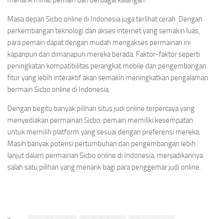
menarik minat pemain dari berbagai kalangan.
Masa depan
Sicbo online di Indonesia
juga terlihat cerah. Dengan
perkembangan teknologi dan akses internet yang semakin luas,
para pemain dapat dengan mudah mengakses permainan ini
kapanpun dan dimanapun mereka berada. Faktor-faktor seperti
peningkatan kompatibilitas perangkat mobile dan pengembangan
fitur yang lebih interaktif akan semakin meningkatkan pengalaman
bermain Sicbo online di Indonesia.
Dengan begitu banyak pilihan situs judi online terpercaya yang
menyediakan permainan Sicbo, pemain memiliki kesempatan
untuk memilih platform yang sesuai dengan preferensi mereka.
Masih banyak potensi pertumbuhan dan pengembangan lebih
lanjut dalam permainan Sicbo online di Indonesia, menjadikannya
salah satu pilihan yang menarik bagi para penggemar judi online.