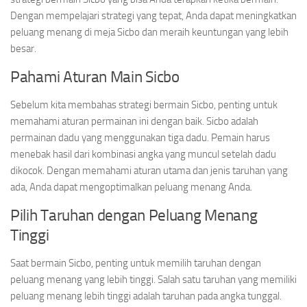
Dengan mempelajari strategi yang tepat, Anda dapat meningkatkan
peluang menang di meja Sicbo dan meraih keuntungan yang lebih
besar.
Pahami Aturan Main Sicbo
Sebelum kita membahas
strategi bermain Sicbo
, penting untuk
memahami aturan permainan ini dengan baik. Sicbo adalah
permainan dadu yang menggunakan tiga dadu. Pemain harus
menebak hasil dari kombinasi angka yang muncul setelah dadu
dikocok. Dengan memahami aturan utama dan jenis taruhan yang
ada, Anda dapat mengoptimalkan peluang menang Anda.
Pilih Taruhan dengan Peluang Menang
Tinggi
Saat bermain Sicbo, penting untuk memilih taruhan dengan
peluang menang yang lebih tinggi. Salah satu taruhan yang memiliki
peluang menang lebih tinggi adalah taruhan pada angka tunggal.