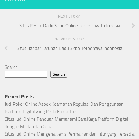
NEXT STORY
Situs Resmi Dadu Sicbo Online Terpercaya Indonesia
PREVIOUS STORY
Situs Bandar Taruhan Dadu Sicbo Terpercaya Indonesia
Search
Search
Recent Posts
Judi Poker Online Aspek Keamanan Regulasi Dan Penggunaan
Platform Digital yang Perlu Kamu Tahu
Situs Judi Online Panduan Memahami Cara Kerja Platform Digital
dengan Mudah dan Cepat
Situs Judi Online Mengenal Jenis Permainan dan Fitur yang Tersedia