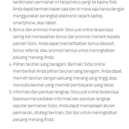
kenikmatan permainan ini tanpa harus pergi ke kasino fisik.
Anda dapat bermain kapan saja dan di mana saja hanya dengan
menggunakan perangkat elektronik seperti laptop,
smartphone, atau tablet.
Bonus dan promosi menarik: Situs judi online terpercaya
sering kali menawarkan bonus dan promosi menarik kepada
pemain Sicbo. Anda dapat memanfaatkan bonus deposit,
bonus referral, atau promosi lainnya untuk meningkatkan
peluang menang Anda.
Pilihan taruhan yang beragam: Bermain Sicbo online
memberikan Anda pilihan taruhan yang beragam. Anda dapat
memilih taruhan dengan peluang menang yang tinggi atau
mencoba taruhan yang memiliki pembayaran yang besar.
Informasi dan panduan lengkap: Situs judi online terpercaya
biasanya menyediakan informasi dan panduan lengkap
seputar permainan Sicbo. Anda dapat mempelajari aturan
permainan, strategi bermain, dan tips untuk meningkatkan
peluang menang Anda.