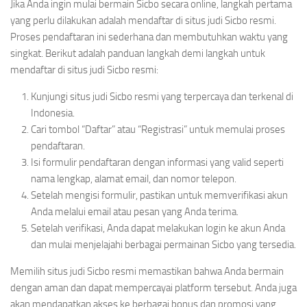
Jika Anda ingin mulai bermain Sicbo secara online, langkah pertama
yang perlu dilakukan adalah mendaftar di situs judi Sicbo resmi.
Proses pendaftaran ini sederhana dan membutuhkan waktu yang
singkat. Berikut adalah panduan langkah demi langkah untuk
mendaftar di situs judi Sicbo resmi:
Kunjungi situs judi Sicbo resmi yang terpercaya dan terkenal di
Indonesia.
Cari tombol “Daftar” atau “Registrasi” untuk memulai proses
pendaftaran.
Isi formulir pendaftaran dengan informasi yang valid seperti
nama lengkap, alamat email, dan nomor telepon.
Setelah mengisi formulir, pastikan untuk memverifikasi akun
Anda melalui email atau pesan yang Anda terima.
Setelah verifikasi, Anda dapat melakukan login ke akun Anda
dan mulai menjelajahi berbagai permainan Sicbo yang tersedia.
Memilih situs judi Sicbo resmi memastikan bahwa Anda bermain
dengan aman dan dapat mempercayai platform tersebut. Anda juga
akan mendapatkan akses ke berbagai bonus dan promosi yang