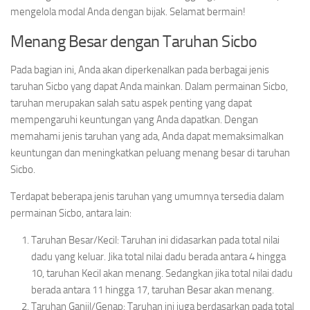
mengelola modal Anda dengan bijak. Selamat bermain!
Menang Besar dengan Taruhan Sicbo
Pada bagian ini, Anda akan diperkenalkan pada berbagai jenis
taruhan Sicbo yang dapat Anda mainkan. Dalam permainan Sicbo,
taruhan merupakan salah satu aspek penting yang dapat
mempengaruhi keuntungan yang Anda dapatkan. Dengan
memahami jenis taruhan yang ada, Anda dapat memaksimalkan
keuntungan dan meningkatkan peluang menang besar di taruhan
Sicbo.
Terdapat beberapa jenis taruhan yang umumnya tersedia dalam
permainan Sicbo, antara lain:
Taruhan Besar/Kecil: Taruhan ini didasarkan pada total nilai
dadu yang keluar. Jika total nilai dadu berada antara 4 hingga
10, taruhan Kecil akan menang. Sedangkan jika total nilai dadu
berada antara 11 hingga 17, taruhan Besar akan menang.
Taruhan Ganjil/Genap: Taruhan ini juga berdasarkan pada total