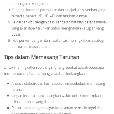
pembayaran yang aman.
Kunjungi halaman permainan dan pelajari jenis taruhan yang
tersedia, seperti 2D, 3D, 4D, dan taruhan lainnya.
Kelola bankroll dengan baik. Tentukan batasan berapa banyak
yang akan dipertaruhkan untuk menghindari kerugian yang
besar.
Ikuti perkembangan dan hasil untuk meningkatkan strategi
bermain di masa depan.
Tips dalam Memasang Taruhan
Untuk meningkatkan peluang menang, berikut adalah beberapa
tips memasang taruhan
yang bisa dipertimbangkan:
Analisis statistik dan hasil sebelumnya sebelum memasang
taruhan.
Jangan terburu-buru. Luangkan waktu untuk memikirkan
pilihan taruhan yang diambil.
Patuhi batas anggaran agar tetap
aman bermain togel
dan