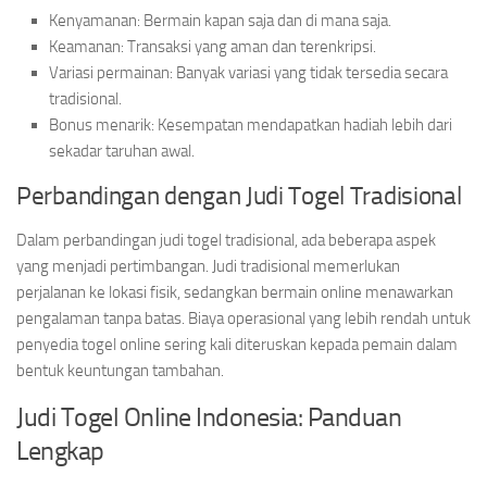
Kenyamanan: Bermain kapan saja dan di mana saja.
Keamanan: Transaksi yang aman dan terenkripsi.
Variasi permainan: Banyak variasi yang tidak tersedia secara
tradisional.
Bonus menarik: Kesempatan mendapatkan hadiah lebih dari
sekadar taruhan awal.
Perbandingan dengan Judi Togel Tradisional
Dalam
perbandingan judi togel tradisional
, ada beberapa aspek
yang menjadi pertimbangan. Judi tradisional memerlukan
perjalanan ke lokasi fisik, sedangkan bermain online menawarkan
pengalaman tanpa batas. Biaya operasional yang lebih rendah untuk
penyedia togel online sering kali diteruskan kepada pemain dalam
bentuk keuntungan tambahan.
Judi Togel Online Indonesia: Panduan
Lengkap