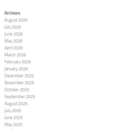
Archives
August 2026
July 2026
June 2026
May 2026
April 2026
March 2026
February 2026
January 2026
December 2025
November 2025
October 2025
September 2025
August 2025
July 2025
June 2025
May 2025