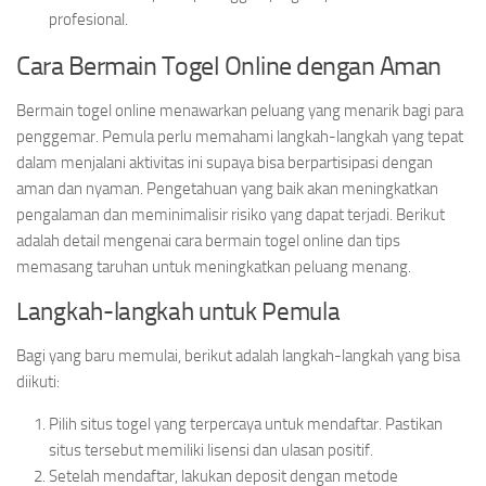
profesional.
Cara Bermain Togel Online dengan Aman
Bermain togel online menawarkan peluang yang menarik bagi para
penggemar. Pemula perlu memahami langkah-langkah yang tepat
dalam menjalani aktivitas ini supaya bisa berpartisipasi dengan
aman dan nyaman. Pengetahuan yang baik akan meningkatkan
pengalaman dan meminimalisir risiko yang dapat terjadi. Berikut
adalah detail mengenai
cara bermain togel online
dan
tips
memasang taruhan
untuk meningkatkan peluang menang.
Langkah-langkah untuk Pemula
Bagi yang baru memulai, berikut adalah langkah-langkah yang bisa
diikuti:
Pilih situs togel yang terpercaya untuk mendaftar. Pastikan
situs tersebut memiliki lisensi dan ulasan positif.
Setelah mendaftar, lakukan deposit dengan metode