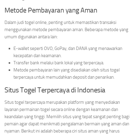
Metode Pembayaran yang Aman
Dalam judi togel online, penting untuk memastikan transaksi
menggunakan
metode pembayaran aman
. Beberapa metode yang
umum digunakan antara lain:
E-wallet seperti OVO, GoPay, dan DANA yang menawarkan
kecepatan dan keamanan.
Transfer bank melalui bank lokal yang terpercaya.
Metode pembayaran lain yang disediakan oleh situs togel
terpercaya untuk memudahkan deposit dan penarikan.
Situs Togel Terpercaya di Indonesia
Situs togel terpercaya merupakan platform yang menyediakan
layanan permainan togel secara online dengan keamanan dan
keandalan yang tinggi. Memilih situs yang tepat sangat penting bagi
pemain agar dapat menikmati pengalaman bermain yang aman dan
nyaman. Berikut ini adalah beberapa
ciri situs aman
yang harus