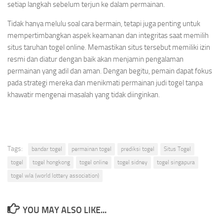
setiap langkah sebelum terjun ke dalam permainan.
Tidak hanya melulu soal cara bermain, tetapi juga penting untuk
mempertimbangkan aspek keamanan dan integritas saat memilih
situs taruhan togel online. Memastikan situs tersebut memiliki izin
resmi dan diatur dengan baik akan menjamin pengalaman
permainan yang adil dan aman. Dengan begitu, pemain dapat fokus
pada strategi mereka dan menikmati
permainan judi togel
tanpa
khawatir mengenai masalah yang tidak diinginkan.
Tags:
bandar togel
permainan togel
prediksi togel
Situs Togel
togel
togel hongkong
togel online
togel sidney
togel singapura
togel wla (world lottery association)
YOU MAY ALSO LIKE...