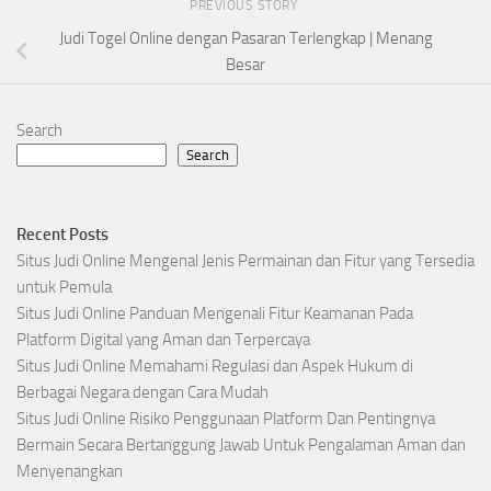
PREVIOUS STORY
Judi Togel Online dengan Pasaran Terlengkap | Menang
Besar
Search
Search
Recent Posts
Situs Judi Online Mengenal Jenis Permainan dan Fitur yang Tersedia
untuk Pemula
Situs Judi Online Panduan Mengenali Fitur Keamanan Pada
Platform Digital yang Aman dan Terpercaya
Situs Judi Online Memahami Regulasi dan Aspek Hukum di
Berbagai Negara dengan Cara Mudah
Situs Judi Online Risiko Penggunaan Platform Dan Pentingnya
Bermain Secara Bertanggung Jawab Untuk Pengalaman Aman dan
Menyenangkan