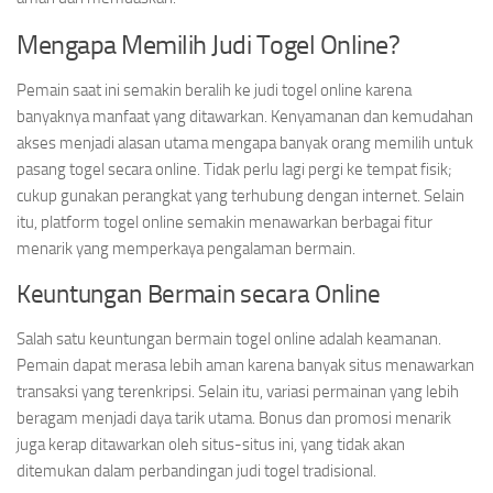
Mengapa Memilih Judi Togel Online?
Pemain saat ini semakin beralih ke judi togel online karena
banyaknya manfaat yang ditawarkan. Kenyamanan dan kemudahan
akses menjadi alasan utama mengapa banyak orang memilih untuk
pasang togel secara online
. Tidak perlu lagi pergi ke tempat fisik;
cukup gunakan perangkat yang terhubung dengan internet. Selain
itu, platform togel online semakin menawarkan berbagai fitur
menarik yang memperkaya pengalaman bermain.
Keuntungan Bermain secara Online
Salah satu
keuntungan bermain togel online
adalah keamanan.
Pemain dapat merasa lebih aman karena banyak situs menawarkan
transaksi yang terenkripsi. Selain itu, variasi permainan yang lebih
beragam menjadi daya tarik utama. Bonus dan promosi menarik
juga kerap ditawarkan oleh situs-situs ini, yang tidak akan
ditemukan dalam
perbandingan judi togel tradisional
.