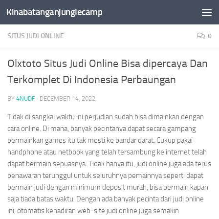
Kinabatanganjunglecamp
Skip to content
SITUS JUDI ONLINE
0
Olxtoto Situs Judi Online Bisa dipercaya Dan
Terkomplet Di Indonesia Perbaungan
BY
4NUDF
·
DECEMBER 14, 2022
Tidak di sangkal waktu ini perjudian sudah bisa dimainkan dengan
cara online. Di mana, banyak pecintanya dapat secara gampang
permainkan games itu tak mesti ke bandar darat. Cukup pakai
handphone atau netbook yang telah tersambung ke internet telah
dapat bermain sepuasnya. Tidak hanya itu, judi online juga ada terus
penawaran terunggul untuk seluruhnya pemainnya seperti dapat
bermain judi dengan minimum deposit murah, bisa bermain kapan
saja tiada batas waktu. Dengan ada banyak pecinta dari judi online
ini, otomatis kehadiran web-site judi online juga semakin