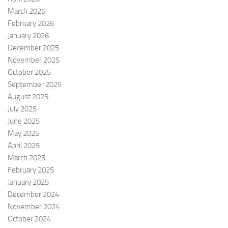
March 2026
February 2026
January 2026
December 2025
November 2025
October 2025
September 2025
August 2025
July 2025
June 2025
May 2025
April 2025
March 2025
February 2025
January 2025
December 2024
November 2024
October 2024