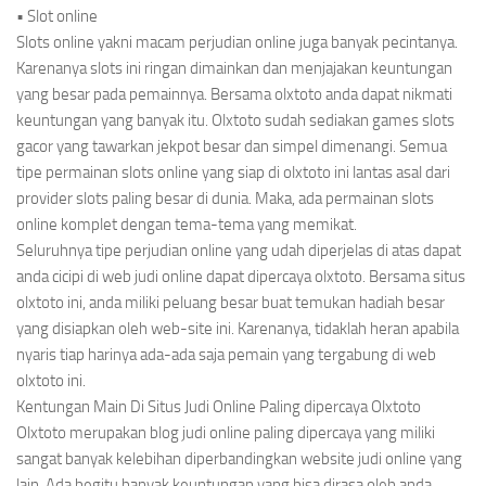
• Slot online
Slots online yakni macam perjudian online juga banyak pecintanya.
Karenanya slots ini ringan dimainkan dan menjajakan keuntungan
yang besar pada pemainnya. Bersama olxtoto anda dapat nikmati
keuntungan yang banyak itu. Olxtoto sudah sediakan games slots
gacor yang tawarkan jekpot besar dan simpel dimenangi. Semua
tipe permainan slots online yang siap di olxtoto ini lantas asal dari
provider slots paling besar di dunia. Maka, ada permainan slots
online komplet dengan tema-tema yang memikat.
Seluruhnya tipe perjudian online yang udah diperjelas di atas dapat
anda cicipi di web judi online dapat dipercaya olxtoto. Bersama situs
olxtoto ini, anda miliki peluang besar buat temukan hadiah besar
yang disiapkan oleh web-site ini. Karenanya, tidaklah heran apabila
nyaris tiap harinya ada-ada saja pemain yang tergabung di web
olxtoto ini.
Kentungan Main Di Situs Judi Online Paling dipercaya Olxtoto
Olxtoto merupakan blog judi online paling dipercaya yang miliki
sangat banyak kelebihan diperbandingkan website judi online yang
lain. Ada begitu banyak keuntungan yang bisa dirasa oleh anda