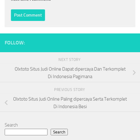
FOLLOW:
NEXT STORY
Olxtoto Situs Judi Online Dapat dipercaya Dan Terkomplet
Di Indonesia Pagimana
PREVIOUS STORY
Olxtoto Situs Judi Online Paling dipercaya Serta Terkomplet
Di Indonesia Besi
Search
Search