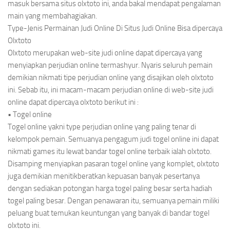
masuk bersama situs olxtoto ini, anda bakal mendapat pengalaman
main yang membahagiakan.
Type-Jenis Permainan Judi Online Di Situs Judi Online Bisa dipercaya
Olxtoto
Olxtoto merupakan web-site judi online dapat dipercaya yang
menyiapkan perjudian online termashyur. Nyaris seluruh pemain
demikian nikmati tipe perjudian online yang disajikan oleh olxtoto
ini. Sebab itu, ini macam-macam perjudian online di web-site judi
online dapat dipercaya olxtoto berikut ini :
• Togel online
Togel online yakni type perjudian online yang paling tenar di
kelompok pemain. Semuanya pengagum judi togel online ini dapat
nikmati games itu lewat bandar togel online terbaik ialah olxtoto.
Disamping menyiapkan pasaran togel online yang komplet, olxtoto
juga demikian menitikberatkan kepuasan banyak pesertanya
dengan sediakan potongan harga togel paling besar serta hadiah
togel paling besar. Dengan penawaran itu, semuanya pemain miliki
peluang buat temukan keuntungan yang banyak di bandar togel
olxtoto ini.