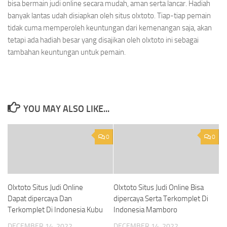
bisa bermain judi online secara mudah, aman serta lancar. Hadiah
banyak lantas udah disiapkan oleh situs olxtoto. Tiap-tiap pemain
tidak cuma memperoleh keuntungan dari kemenangan saja, akan
tetapi ada hadiah besar yang disajikan oleh olxtoto ini sebagai
tambahan keuntungan untuk pemain.
YOU MAY ALSO LIKE...
0
0
Olxtoto Situs Judi Online
Olxtoto Situs Judi Online Bisa
Dapat dipercaya Dan
dipercaya Serta Terkomplet Di
Terkomplet Di Indonesia Kubu
Indonesia Mamboro
DECEMBER 14, 2022
DECEMBER 14, 2022