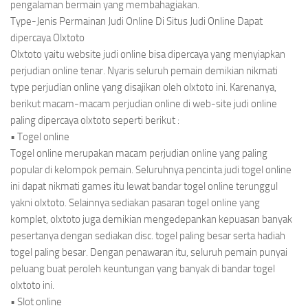
pengalaman bermain yang membahagiakan.
Type-Jenis Permainan Judi Online Di Situs Judi Online Dapat
dipercaya Olxtoto
Olxtoto yaitu website judi online bisa dipercaya yang menyiapkan
perjudian online tenar. Nyaris seluruh pemain demikian nikmati
type perjudian online yang disajikan oleh olxtoto ini. Karenanya,
berikut macam-macam perjudian online di web-site judi online
paling dipercaya olxtoto seperti berikut :
• Togel online
Togel online merupakan macam perjudian online yang paling
popular di kelompok pemain. Seluruhnya pencinta judi togel online
ini dapat nikmati games itu lewat bandar togel online terunggul
yakni olxtoto. Selainnya sediakan pasaran togel online yang
komplet, olxtoto juga demikian mengedepankan kepuasan banyak
pesertanya dengan sediakan disc. togel paling besar serta hadiah
togel paling besar. Dengan penawaran itu, seluruh pemain punyai
peluang buat peroleh keuntungan yang banyak di bandar togel
olxtoto ini.
• Slot online