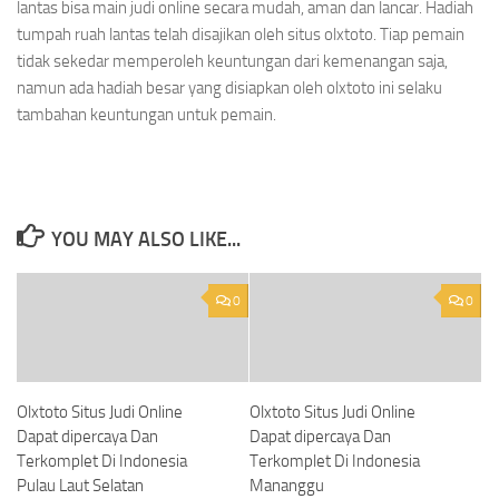
lantas bisa main judi online secara mudah, aman dan lancar. Hadiah
tumpah ruah lantas telah disajikan oleh situs olxtoto. Tiap pemain
tidak sekedar memperoleh keuntungan dari kemenangan saja,
namun ada hadiah besar yang disiapkan oleh olxtoto ini selaku
tambahan keuntungan untuk pemain.
YOU MAY ALSO LIKE...
0
0
Olxtoto Situs Judi Online
Olxtoto Situs Judi Online
Dapat dipercaya Dan
Dapat dipercaya Dan
Terkomplet Di Indonesia
Terkomplet Di Indonesia
Pulau Laut Selatan
Mananggu