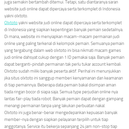
juga semakin bertambah ditemui. Tetapi, satu diantaranya saran
website judi online dapat dipercaya serta terkomplet di Indonesia
yakni olxtoto.
Olxtoto
yakni website judi online dapat dipercaya serta terkomplet
di Indonesia yang siapkan kepentingan banyak pemain sedetailnya.
Di mana, website ini menyiapkan macam-macam permainan judi
online yang paling terkenal di kelompok pemain. Semuanya pemain
yang tergabung dalam web olxtoto ini bisa nikmati macam games
judi online dahsyat cukup dengan 1 ID pemakai saja. Banyak pemain
dapat berganti-pindah permainan tak perlu tukar account kembali.
Olxtoto sudah miliki banyak peserta aktif. Perihal ini menunjukkan
jika situs olxtoto ini sanggup memberi kenyamanan dan keamanan
di tiap pemainnya. Beberapa data pemain bakal disimpan aman
tiada ringan bocor di siapa saja. Semua type perjudian online nya
lantas fair-play tiada robot. Banyak pemain dapat dengan gampang
menangi permainan tanpa yang lakukan perbuatan nakal.
Olxtoto ini juga benar-benar mengedepankan kepuasan banyak
member-nya dengan siapkan pelayanan terpilih untuk tiap
anggotanya. Service itu bekerja sepanjang 24 jam non-stop tiap