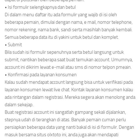
• Isi formulir selengkapnya dan betul
Di dalam menu daftar itu ada formulir yang wajib di isi oleh
beberapa pemain, dimulai dengan nama, e mail, nomor telephone,
nomor rekening, nama bank, sandi serta masihlah banyak kembali.
Semua beberapa data itu di yakini untuk betul dan komplet.
• Submit
Bila sudah isi formulir sepenuhnya serta betul langsung untuk
submit, nantikan beberapa saat buat temukan account. Umumnya,
account ini dikirim lewat e-mail atau sms di nomor telpon pmeain.
• Konfirmasi pada layanan konsumen
Kalau sudah mendapat account langsung bisa untuk verifikasi pada
layanan konsumen lewat live chat. Kontak layanan konsumen kalau
ada rintangan dalam registrasi. Mereka segera akan menolong anda
dalam sekejap.
Buat registrasi account ini sangatlah gampang sekali dijalankan,
stepnya udah di terangkan di atas. Banyak pemain cuman perlu
persiapkan beberapa data yang nanti bakal di isi di formulir. Dengan
masuk bersama situs olxtoto ini, anda juga akan mendapati