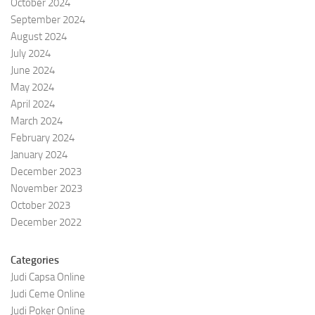
October 2024
September 2024
August 2024
July 2024
June 2024
May 2024
April 2024
March 2024
February 2024
January 2024
December 2023
November 2023
October 2023
December 2022
Categories
Judi Capsa Online
Judi Ceme Online
Judi Poker Online