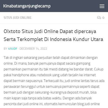
Kinabatanganjunglecamp
Skip to content
SITUS JUDI ONLINE
0
Olxtoto Situs Judi Online Dapat dipercaya
Serta Terkomplet Di Indonesia Kundur Utara
BY
4NUDF
·
DECEMBER 14, 2022
Tak di ingkari sekarang perjudian telah dapat dimainkan dengan
online. Di mana, banyak pemujanya dapat secara gampang
permainkan permainan itu tak mesti datang ke bandar darat. Cukup
pakai handphone atau notebook yang udah terjalin ke internet
dapat bermain sepuasnya. Terkecuali itu, judi online lantas terus ada
penawaran terunggul untuk semuanya pemainnya seperti dapat
bermain judi dengan sekurang-kurangnya deposit murah, bisa
main kapan saja tanpa ada batas waktu. Dengan ada banyak
pencinta dari judi online ini, otomatis kemunculan blog judi online