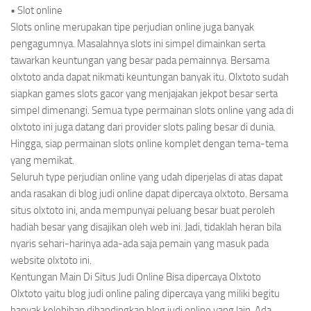
• Slot online
Slots online merupakan tipe perjudian online juga banyak
pengagumnya. Masalahnya slots ini simpel dimainkan serta
tawarkan keuntungan yang besar pada pemainnya. Bersama
olxtoto anda dapat nikmati keuntungan banyak itu. Olxtoto sudah
siapkan games slots gacor yang menjajakan jekpot besar serta
simpel dimenangi. Semua type permainan slots online yang ada di
olxtoto ini juga datang dari provider slots paling besar di dunia.
Hingga, siap permainan slots online komplet dengan tema-tema
yang memikat.
Seluruh type perjudian online yang udah diperjelas di atas dapat
anda rasakan di blog judi online dapat dipercaya olxtoto. Bersama
situs olxtoto ini, anda mempunyai peluang besar buat peroleh
hadiah besar yang disajikan oleh web ini. Jadi, tidaklah heran bila
nyaris sehari-harinya ada-ada saja pemain yang masuk pada
website olxtoto ini.
Kentungan Main Di Situs Judi Online Bisa dipercaya Olxtoto
Olxtoto yaitu blog judi online paling dipercaya yang miliki begitu
banyak kelebihan dibandingkan blog judi online yang lain. Ada