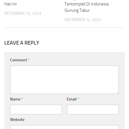
Hari Ini
Terkomplet Di Indonesia
Gunung Tabur
DECEMBER 12, 2023
DECEMBER 14, 2022
LEAVE A REPLY
Comment
*
Name
*
Email
*
Website