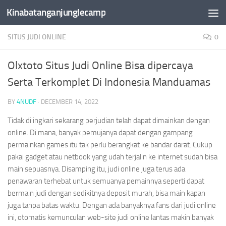
Kinabatanganjunglecamp
Skip to content
SITUS JUDI ONLINE
0
Olxtoto Situs Judi Online Bisa dipercaya
Serta Terkomplet Di Indonesia Manduamas
BY
4NUDF
·
DECEMBER 14, 2022
Tidak di ingkari sekarang perjudian telah dapat dimainkan dengan
online. Di mana, banyak pemujanya dapat dengan gampang
permainkan games itu tak perlu berangkat ke bandar darat. Cukup
pakai gadget atau netbook yang udah terjalin ke internet sudah bisa
main sepuasnya. Disamping itu, judi online juga terus ada
penawaran terhebat untuk semuanya pemainnya seperti dapat
bermain judi dengan sedikitnya deposit murah, bisa main kapan
juga tanpa batas waktu. Dengan ada banyaknya fans dari judi online
ini, otomatis kemunculan web-site judi online lantas makin banyak