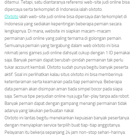
ditemui. Tetapi, satu diantaranya referensi web-site judi online bisa
dipercaya serta terkomplet di Indonesia ialah olxtoto.
Olxtoto
ialah web-site judi online bisa dipercaya dan terkomplet di
Indonesia yang sediakan kepentingan beberapa pemain secara
lengkapnya. Di mana, website ini siapkan macam-macam
permainan judi online yang paling ternama di golongan pemain.
Semuanya pemain yang tergabung dalam web olxtoto ini bisa
nikmati jenis games judi online dahsyat cukup dengan 1 ID pemakai
saja. Banyak pemain dapat berubah-pindah permainan tak perlu
tukar account kembali. Olxtoto sudah punya begitu banyak peserta
aktif. Soal ini perlihatkan kalau situs olxtoto ini bisa memberinya
ketenteraman serta keamanan pada tiap pemainnya. Beberapa
data pemain akan disimpan aman tiada simpel bocor pada siapa
saja. Semua tipe perjudian online nya juga fair-play tanpa ada robot.
Banyak pemain dapat dengan gampang menangi permainan tidak
adanya yang lakukan perbuatan nakal.
Olxtoto ini lantas begitu menekankan kepuasan banyak pesertanya
dengan menyiapkan service terpilih buat tiap-tiap anggotanya.
Pelayanan itu bekerja sepanjang 24 jam non-stop sehari-harinya.