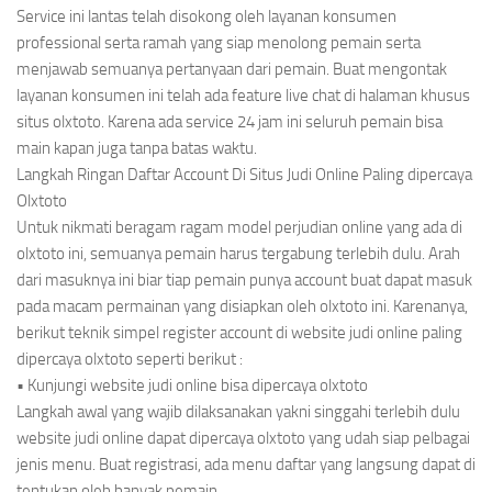
Service ini lantas telah disokong oleh layanan konsumen
professional serta ramah yang siap menolong pemain serta
menjawab semuanya pertanyaan dari pemain. Buat mengontak
layanan konsumen ini telah ada feature live chat di halaman khusus
situs olxtoto. Karena ada service 24 jam ini seluruh pemain bisa
main kapan juga tanpa batas waktu.
Langkah Ringan Daftar Account Di Situs Judi Online Paling dipercaya
Olxtoto
Untuk nikmati beragam ragam model perjudian online yang ada di
olxtoto ini, semuanya pemain harus tergabung terlebih dulu. Arah
dari masuknya ini biar tiap pemain punya account buat dapat masuk
pada macam permainan yang disiapkan oleh olxtoto ini. Karenanya,
berikut teknik simpel register account di website judi online paling
dipercaya olxtoto seperti berikut :
• Kunjungi website judi online bisa dipercaya olxtoto
Langkah awal yang wajib dilaksanakan yakni singgahi terlebih dulu
website judi online dapat dipercaya olxtoto yang udah siap pelbagai
jenis menu. Buat registrasi, ada menu daftar yang langsung dapat di
tentukan oleh banyak pemain.