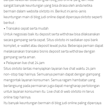
sangat banyak keuntungan yang bisa dirasa oleh anda ketika
bermain dalam website olxtoto ini. Berikut ini jenis-jenis
keuntungan main di blog judi online dapat dipercaya olxtoto seperti
berikut :
• Transaksi cepat serta mudah
Untuk negosiasi baik itu deposit serta withdraw bisa dilaksanakan
secara gampang serta cepat. Situs olxtoto ini sediakan opsi bank
komplet, e-wallet atau deposit lewat pulsa. Beberapa pemain dapat
melaksanakan transaksi bisnis deposit serta withdraw dengan
gampang serta aman.
• Pelayanan live chat 24 jam
Situs olxtoto lantas menyiapkan layanan live chat waktu 24 jam
non-stop tiap harinya. Semuanya pemain dapat dengan gampang
mengontak layanan konsumen. Semua ragam hambatan yang
berlangsung pada permainan juga dapat mengharap pertolongan
untuk layanan konsumen itu. Live chat di web olxtoto ini terus
online tiap harinya.
Itu banyak keuntungan bermain di blog judi online paling dipercaya