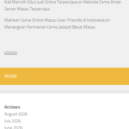
Kiat Memilih Situs Judi Online Terpercaya
on
Website Ceme Aman
Server Macau Terpercaya
Mainkan Ceme Online Macau User-Friendly di Indonesia
on
Menangkan Permainan Ceme Jackpot Besar Macau
olxtoto
MORE
Archives
August 2026
July 2026
June 2026