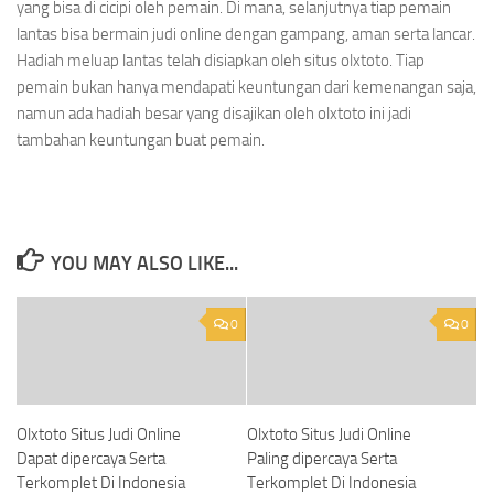
yang bisa di cicipi oleh pemain. Di mana, selanjutnya tiap pemain
lantas bisa bermain judi online dengan gampang, aman serta lancar.
Hadiah meluap lantas telah disiapkan oleh situs olxtoto. Tiap
pemain bukan hanya mendapati keuntungan dari kemenangan saja,
namun ada hadiah besar yang disajikan oleh olxtoto ini jadi
tambahan keuntungan buat pemain.
YOU MAY ALSO LIKE...
0
0
Olxtoto Situs Judi Online
Olxtoto Situs Judi Online
Dapat dipercaya Serta
Paling dipercaya Serta
Terkomplet Di Indonesia
Terkomplet Di Indonesia