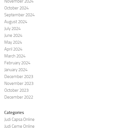
November 2024
October 2024
September 2024
August 2024
July 2024
June 2024
May 2024
April 2024
March 2024
February 2024
January 2024
December 2023
November 2023
October 2023
December 2022
Categories
Judi Capsa Online
Judi Ceme Online