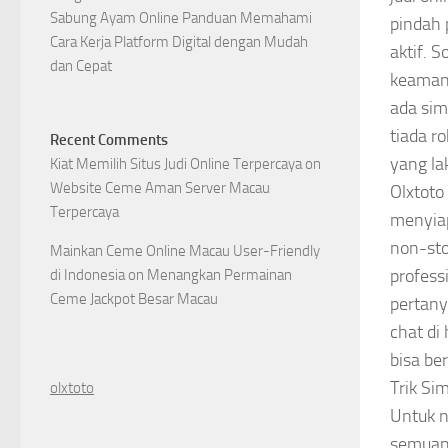
Sabung Ayam Online Panduan Memahami
pindah 
Cara Kerja Platform Digital dengan Mudah
aktif. 
dan Cepat
keamana
ada sim
tiada r
Recent Comments
yang la
Kiat Memilih Situs Judi Online Terpercaya
on
Website Ceme Aman Server Macau
Olxtoto
Terpercaya
menyiap
non-sto
Mainkan Ceme Online Macau User-Friendly
profess
di Indonesia
on
Menangkan Permainan
Ceme Jackpot Besar Macau
pertany
chat di
bisa be
Trik Si
olxtoto
Untuk n
semuany