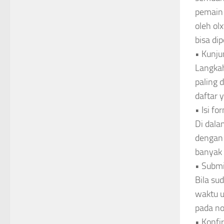
pemain 
oleh olx
bisa di
• Kunju
Langkah
paling 
daftar 
• Isi f
Di dala
dengan 
banyak 
• Submi
Bila su
waktu u
pada no
• Konfi