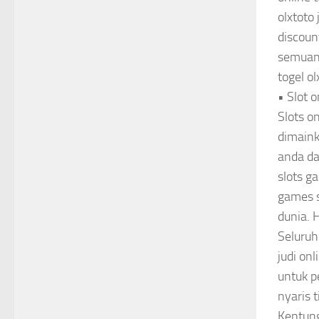
olxtoto
discoun
semuany
togel ol
• Slot o
Slots o
dimaink
anda da
slots g
games sl
dunia. 
Seluruh 
judi on
untuk p
nyaris 
Kentung