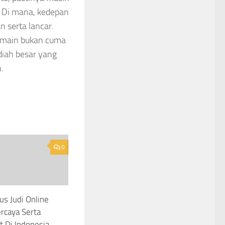
. Di mana, kedepan
n serta lancar.
 pemain bukan cuma
diah besar yang
.
0
us Judi Online
ercaya Serta
 Di Indonesia