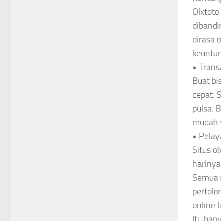
Olxtoto
dibandi
dirasa o
keuntun
• Trans
Buat bi
cepat. 
pulsa. 
mudah 
• Pelay
Situs o
hariny
Semua 
pertolo
online t
Itu ban