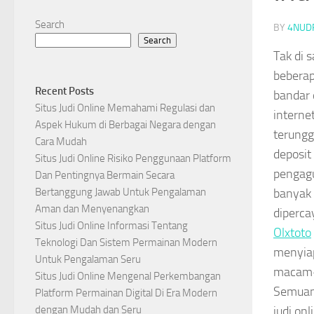
Search
BY
4NUD
Search
Tak di 
beberap
Recent Posts
bandar 
Situs Judi Online Memahami Regulasi dan
interne
Aspek Hukum di Berbagai Negara dengan
terungg
Cara Mudah
deposit
Situs Judi Online Risiko Penggunaan Platform
pengagu
Dan Pentingnya Bermain Secara
banyak 
Bertanggung Jawab Untuk Pengalaman
Aman dan Menyenangkan
diperca
Situs Judi Online Informasi Tentang
Olxtoto
Teknologi Dan Sistem Permainan Modern
menyiap
Untuk Pengalaman Seru
macam-m
Situs Judi Online Mengenal Perkembangan
Semuany
Platform Permainan Digital Di Era Modern
judi on
dengan Mudah dan Seru