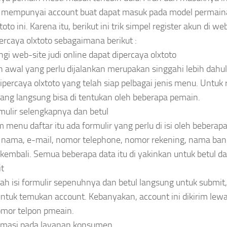
mempunyai account buat dapat masuk pada model permaina
toto ini. Karena itu, berikut ini trik simpel register akun di we
percaya olxtoto sebagaimana berikut :
ngi web-site judi online dapat dipercaya olxtoto
 awal yang perlu dijalankan merupakan singgahi lebih dahulu
dipercaya olxtoto yang telah siap pelbagai jenis menu. Untuk
yang langsung bisa di tentukan oleh beberapa pemain.
ormulir selengkapnya dan betul
m menu daftar itu ada formulir yang perlu di isi oleh beberap
nama, e-mail, nomor telephone, nomor rekening, nama bank
kembali. Semua beberapa data itu di yakinkan untuk betul d
t
dah isi formulir sepenuhnya dan betul langsung untuk submit
ntuk temukan account. Kebanyakan, account ini dikirim lewa
mor telpon pmeain.
rmasi pada layanan konsumen