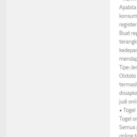
Apabila
konsume
registe
Buat re
terangk
kedepan
mendap
Tipe-Je
Olxtoto
termash
disiapka
judi onl
• Togel
Togel o
Semua p
online 