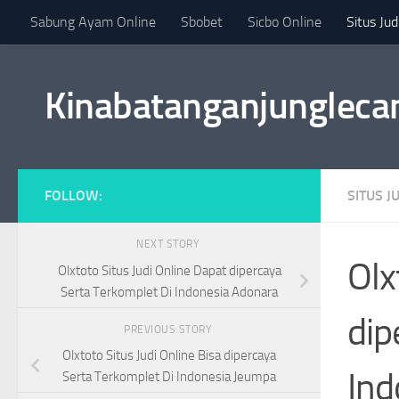
Sabung Ayam Online
Sbobet
Sicbo Online
Situs Jud
Skip to content
Kinabatanganjunglec
FOLLOW:
SITUS J
NEXT STORY
Olx
Olxtoto Situs Judi Online Dapat dipercaya
Serta Terkomplet Di Indonesia Adonara
dip
PREVIOUS STORY
Olxtoto Situs Judi Online Bisa dipercaya
Ind
Serta Terkomplet Di Indonesia Jeumpa