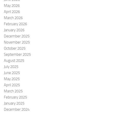
May 2026
April 2026
March 2026
February 2026
January 2026
December 2025
November 2025
October 2025
September 2025
August 2025
July 2025
June 2025
May 2025
April 2025
March 2025
February 2025
January 2025
December 2024