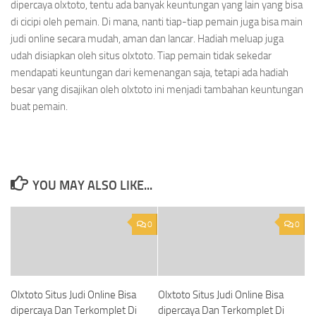
dipercaya olxtoto, tentu ada banyak keuntungan yang lain yang bisa
di cicipi oleh pemain. Di mana, nanti tiap-tiap pemain juga bisa main
judi online secara mudah, aman dan lancar. Hadiah meluap juga
udah disiapkan oleh situs olxtoto. Tiap pemain tidak sekedar
mendapati keuntungan dari kemenangan saja, tetapi ada hadiah
besar yang disajikan oleh olxtoto ini menjadi tambahan keuntungan
buat pemain.
YOU MAY ALSO LIKE...
0
0
Olxtoto Situs Judi Online Bisa
Olxtoto Situs Judi Online Bisa
dipercaya Dan Terkomplet Di
dipercaya Dan Terkomplet Di