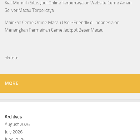
Kiat Memilih Situs Judi Online Terpercaya
on
Website Ceme Aman
Server Macau Terpercaya
Mainkan Ceme Online Macau User-Friendly di Indonesia
on
Menangkan Permainan Ceme Jackpot Besar Macau
olxtoto
MORE
Archives
August 2026
July 2026
June 2026