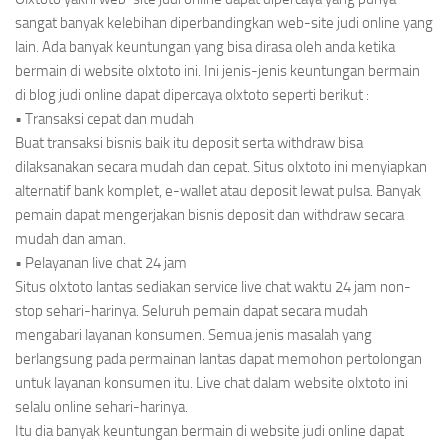
sangat banyak kelebihan diperbandingkan web-site judi online yang
lain. Ada banyak keuntungan yang bisa dirasa oleh anda ketika
bermain di website olxtoto ini. Ini jenis-jenis keuntungan bermain
di blog judi online dapat dipercaya olxtoto seperti berikut :
• Transaksi cepat dan mudah
Buat transaksi bisnis baik itu deposit serta withdraw bisa
dilaksanakan secara mudah dan cepat. Situs olxtoto ini menyiapkan
alternatif bank komplet, e-wallet atau deposit lewat pulsa. Banyak
pemain dapat mengerjakan bisnis deposit dan withdraw secara
mudah dan aman.
• Pelayanan live chat 24 jam
Situs olxtoto lantas sediakan service live chat waktu 24 jam non-
stop sehari-harinya. Seluruh pemain dapat secara mudah
mengabari layanan konsumen. Semua jenis masalah yang
berlangsung pada permainan lantas dapat memohon pertolongan
untuk layanan konsumen itu. Live chat dalam website olxtoto ini
selalu online sehari-harinya.
Itu dia banyak keuntungan bermain di website judi online dapat