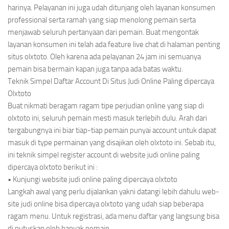
harinya. Pelayanan ini juga udah ditunjang oleh layanan konsumen
professional serta ramah yang siap menolong pemain serta
menjawab seluruh pertanyaan dari pemain. Buat mengontak
layanan konsumen ini telah ada feature live chat di halaman penting
situs olxtoto. Oleh karena ada pelayanan 24 jam ini semuanya
pemain bisa bermain kapan juga tanpa ada batas waktu.
Teknik Simpel Daftar Account Di Situs Judi Online Paling dipercaya
Olxtoto
Buat nikmati beragam ragam tipe perjudian online yang siap di
olxtoto ini, seluruh pemain mesti masuk terlebih dulu. Arah dari
tergabungnya ini biar tiap-tiap pemain punyai account untuk dapat
masuk di type permainan yang disajikan oleh olxtoto ini. Sebab itu,
ini teknik simpel register account di website judi online paling
dipercaya olxtoto berikut ini :
• Kunjungi website judi online paling dipercaya olxtoto
Langkah awal yang perlu dijalankan yakni datangi lebih dahulu web-
site judi online bisa dipercaya olxtoto yang udah siap beberapa
ragam menu. Untuk registrasi, ada menu daftar yang langsung bisa
di putuskan oleh banyak pemain.