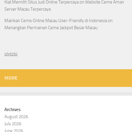
Kiat Memilih Situs Judi Online Terpercaya
on
Website Ceme Aman
Server Macau Terpercaya
Mainkan Ceme Online Macau User-Friendly di Indonesia
on
Menangkan Permainan Ceme Jackpot Besar Macau
olxtoto
MORE
Archives
August 2026
July 2026
June 2026