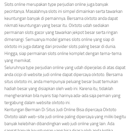
Slots online merupakan type perjudian online juga banyak
pecintanya. Masalahnya slots ini simpel dimainkan serta tawarkan
keuntungan banyak di pemainnya. Bersama olxtoto anda dapat
nikmati keuntungan yang besar itu. Olxtoto udah sediakan
permainan slots gacor yang tawarkan jekpot besar serta ringan
dimenangi. Semuanya model games slots online yang siap di
olxtoto ini juga datang dari provider slots paling besar di dunia.
Hingga, siap permainan slots online komplet dengan tema-tema
yang memikat.
Seluruhnya type perjudian online yang udah diperjelas di atas dapat
anda cicipi di website judi online dapat dipercaya olxtoto. Bersama
situs olxtoto ini, anda mempunyai peluang besar buat temukan
hadiah besar yang disiapkan oleh web ini. Karena itu, tidaklah
mengherankan bila nyaris tiap harinya ada-ada saja pemain yang
tergabung dalam website olxtoto ini.
Kentungan Bermain Di Situs Judi Online Bisa dipercaya Olxtoto
Olxtoto ialah web-site judi online paling dipercaya yang miliki begitu
banyak kelebihan dibandingkan web judi online yang lain. Ada
sangat banyak keuntungan yang bisa dirasa oleh anda ketika