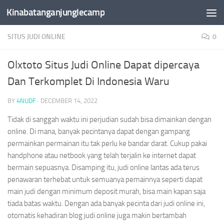
Kinabatanganjunglecamp
Skip to content
SITUS JUDI ONLINE
0
Olxtoto Situs Judi Online Dapat dipercaya
Dan Terkomplet Di Indonesia Waru
BY
4NUDF
·
DECEMBER 14, 2022
Tidak di sanggah waktu ini perjudian sudah bisa dimainkan dengan
online. Di mana, banyak pecintanya dapat dengan gampang
permainkan permainan itu tak perlu ke bandar darat. Cukup pakai
handphone atau netbook yang telah terjalin ke internet dapat
bermain sepuasnya. Disamping itu, judi online lantas ada terus
penawaran terhebat untuk semuanya pemainnya seperti dapat
main judi dengan minimum deposit murah, bisa main kapan saja
tiada batas waktu. Dengan ada banyak pecinta dari judi online ini,
otomatis kehadiran blog judi online juga makin bertambah