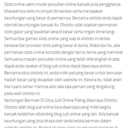
Slots online yakni model perjudian online banyak pula penggilanya.
Masalahnya slots ini simpel dimainkan serta menjajakan
keuntungan yang besar di pemainnya. Bersama olxtoto anda dapat
nikmati keuntungan banyak itu. Olxtoto udah siapkan permainan
slots gacor yang tawarkan jekpot besar serta ringan dimenangi.
Semua tipe games slots online yang siap di olxtoto ini lantas
berawal dari provider slots paling besar di dunia. Maka dari itu, ada
permainan slots online komplet dengan tema-tema yang memikat.
Semuanya macam perjudian online yang telah diterangkan di atas
dapat anda rasakan di blog judi online dapat dipercaya olxtoto.
Bersama situs olxtoto ini, anda miliki peluang besar untuk temukan
hadiah besar yang disiapkan oleh website ini. Karena itu, tidak aneh
bila nyaris sehari-harinya ada-ada saja pemain yang tergabung
pada web olxtoto ini.
Kentungan Bermain Di Situs Judi Online Paling dipercaya Olxtoto
Olxtoto ialah blog judi online bisa dipercaya yang miliki begitu
banyak kelebihan dibanding blog judi online yang lain. Ada banyak
keuntungan yang bisa dirasa oleh anda ketika bermain dalam
website olxtoto ini. Berikut ini jenis-jenis keuntungan bermain di