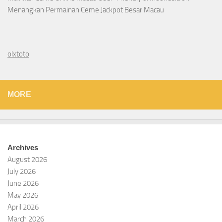
Menangkan Permainan Ceme Jackpot Besar Macau
olxtoto
MORE
Archives
August 2026
July 2026
June 2026
May 2026
April 2026
March 2026