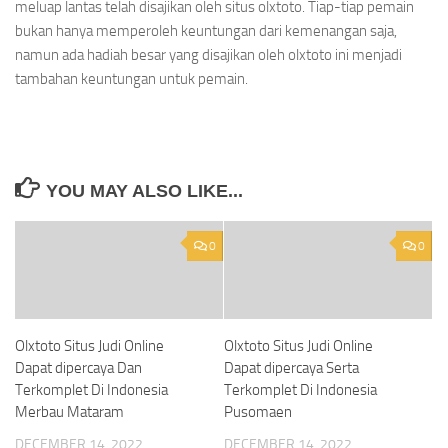
meluap lantas telah disajikan oleh situs olxtoto. Tiap-tiap pemain
bukan hanya memperoleh keuntungan dari kemenangan saja,
namun ada hadiah besar yang disajikan oleh olxtoto ini menjadi
tambahan keuntungan untuk pemain.
YOU MAY ALSO LIKE...
0
0
Olxtoto Situs Judi Online
Olxtoto Situs Judi Online
Dapat dipercaya Dan
Dapat dipercaya Serta
Terkomplet Di Indonesia
Terkomplet Di Indonesia
Merbau Mataram
Pusomaen
DECEMBER 14, 2022
DECEMBER 14, 2022