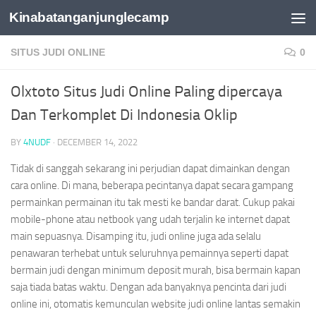
Kinabatanganjunglecamp
Skip to content
SITUS JUDI ONLINE
0
Olxtoto Situs Judi Online Paling dipercaya
Dan Terkomplet Di Indonesia Oklip
BY
4NUDF
·
DECEMBER 14, 2022
Tidak di sanggah sekarang ini perjudian dapat dimainkan dengan
cara online. Di mana, beberapa pecintanya dapat secara gampang
permainkan permainan itu tak mesti ke bandar darat. Cukup pakai
mobile-phone atau netbook yang udah terjalin ke internet dapat
main sepuasnya. Disamping itu, judi online juga ada selalu
penawaran terhebat untuk seluruhnya pemainnya seperti dapat
bermain judi dengan minimum deposit murah, bisa bermain kapan
saja tiada batas waktu. Dengan ada banyaknya pencinta dari judi
online ini, otomatis kemunculan website judi online lantas semakin