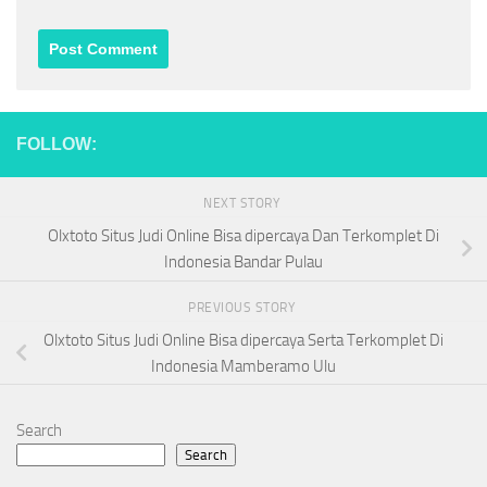
FOLLOW:
NEXT STORY
Olxtoto Situs Judi Online Bisa dipercaya Dan Terkomplet Di
Indonesia Bandar Pulau
PREVIOUS STORY
Olxtoto Situs Judi Online Bisa dipercaya Serta Terkomplet Di
Indonesia Mamberamo Ulu
Search
Search