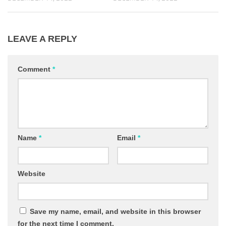
LEAVE A REPLY
Comment
*
Name
*
Email
*
Website
Save my name, email, and website in this browser
for the next time I comment.