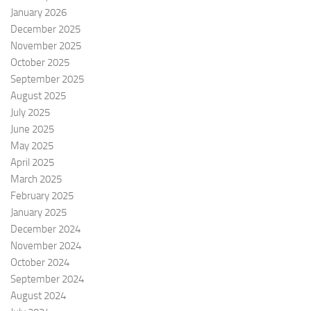
January 2026
December 2025
November 2025
October 2025
September 2025
August 2025
July 2025
June 2025
May 2025
April 2025
March 2025
February 2025
January 2025
December 2024
November 2024
October 2024
September 2024
August 2024