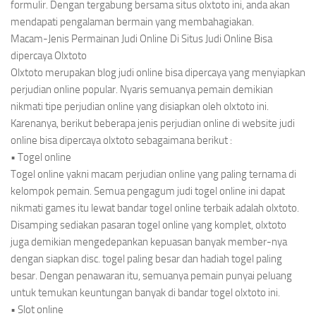
formulir. Dengan tergabung bersama situs olxtoto ini, anda akan
mendapati pengalaman bermain yang membahagiakan.
Macam-Jenis Permainan Judi Online Di Situs Judi Online Bisa
dipercaya Olxtoto
Olxtoto merupakan blog judi online bisa dipercaya yang menyiapkan
perjudian online popular. Nyaris semuanya pemain demikian
nikmati tipe perjudian online yang disiapkan oleh olxtoto ini.
Karenanya, berikut beberapa jenis perjudian online di website judi
online bisa dipercaya olxtoto sebagaimana berikut :
• Togel online
Togel online yakni macam perjudian online yang paling ternama di
kelompok pemain. Semua pengagum judi togel online ini dapat
nikmati games itu lewat bandar togel online terbaik adalah olxtoto.
Disamping sediakan pasaran togel online yang komplet, olxtoto
juga demikian mengedepankan kepuasan banyak member-nya
dengan siapkan disc. togel paling besar dan hadiah togel paling
besar. Dengan penawaran itu, semuanya pemain punyai peluang
untuk temukan keuntungan banyak di bandar togel olxtoto ini.
• Slot online