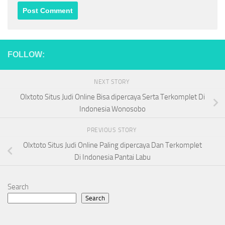
FOLLOW:
NEXT STORY
Olxtoto Situs Judi Online Bisa dipercaya Serta Terkomplet Di
Indonesia Wonosobo
PREVIOUS STORY
Olxtoto Situs Judi Online Paling dipercaya Dan Terkomplet
Di Indonesia Pantai Labu
Search
Search