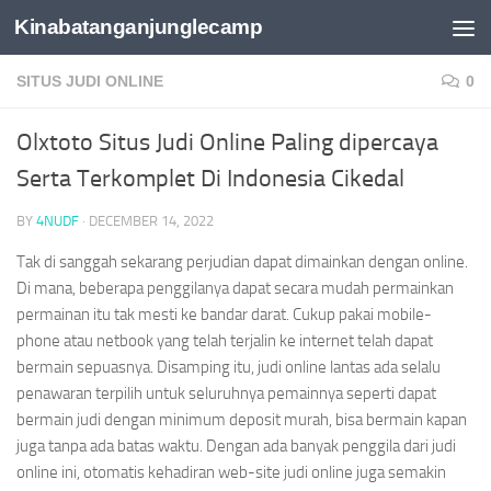
Kinabatanganjunglecamp
Skip to content
SITUS JUDI ONLINE
0
Olxtoto Situs Judi Online Paling dipercaya
Serta Terkomplet Di Indonesia Cikedal
BY
4NUDF
·
DECEMBER 14, 2022
Tak di sanggah sekarang perjudian dapat dimainkan dengan online.
Di mana, beberapa penggilanya dapat secara mudah permainkan
permainan itu tak mesti ke bandar darat. Cukup pakai mobile-
phone atau netbook yang telah terjalin ke internet telah dapat
bermain sepuasnya. Disamping itu, judi online lantas ada selalu
penawaran terpilih untuk seluruhnya pemainnya seperti dapat
bermain judi dengan minimum deposit murah, bisa bermain kapan
juga tanpa ada batas waktu. Dengan ada banyak penggila dari judi
online ini, otomatis kehadiran web-site judi online juga semakin