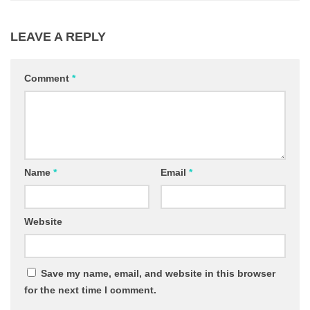
LEAVE A REPLY
Comment
*
Name
*
Email
*
Website
Save my name, email, and website in this browser
for the next time I comment.