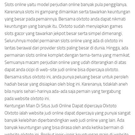
Slots online yaitu model perjudian online banyak pula penggilanya.
Karenanya slots ini gampang dimainkan serta tawarkan keuntungan
yang besar pada pemainnya. Bersama olxtoto anda dapat nikmati
keuntungan yang banyak itu. Olxtoto sudah menyiapkan games
slots gacor yang tawarkan jekpot besar serta simpel dimenangi.
Seluruhnya model permainan slots online yang ada di olxtoto ini
lantas berawal dari provider slots paling besar di dunia. Hingga, ada
permainan slots online komplet dengan tema-tema yang memikat.
Semuanya macam perjudian online yang udah diterangkan di atas
dapat anda cicipi di web-site judi online bisa dipercaya olxtoto.
Bersama situs olxtoto ini, anda punya peluang besar untuk peroleh
hadiah besar yang disiapkan oleh blog ini. Karenanya, tidaklah aneh
bila nyaris sehari-harinya ada-ada saja pemain yang tergabung
pada website olxtoto ini.
Kentungan Main Di Situs Judi Online Dapat dipercaya Olxtoto
Olxtoto ialah website judi online dapat dipercaya yang punyai sangat
banyak kelebihan diperbandingkan web judi online yang lain. Ada
banyak keuntungan yang bisa dirasa oleh anda ketika bermain di
website olxtoto ini. Berikut jenis-jenis keuntungan main di website