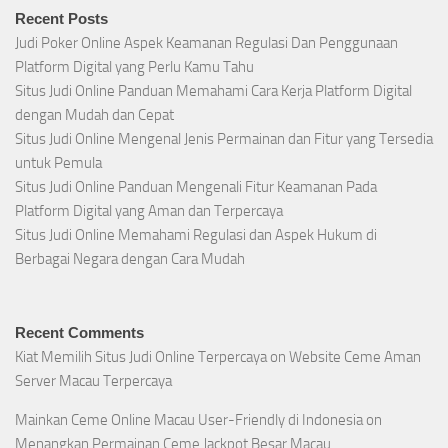
Recent Posts
Judi Poker Online Aspek Keamanan Regulasi Dan Penggunaan
Platform Digital yang Perlu Kamu Tahu
Situs Judi Online Panduan Memahami Cara Kerja Platform Digital
dengan Mudah dan Cepat
Situs Judi Online Mengenal Jenis Permainan dan Fitur yang Tersedia
untuk Pemula
Situs Judi Online Panduan Mengenali Fitur Keamanan Pada
Platform Digital yang Aman dan Terpercaya
Situs Judi Online Memahami Regulasi dan Aspek Hukum di
Berbagai Negara dengan Cara Mudah
Recent Comments
Kiat Memilih Situs Judi Online Terpercaya
on
Website Ceme Aman
Server Macau Terpercaya
Mainkan Ceme Online Macau User-Friendly di Indonesia
on
Menangkan Permainan Ceme Jackpot Besar Macau