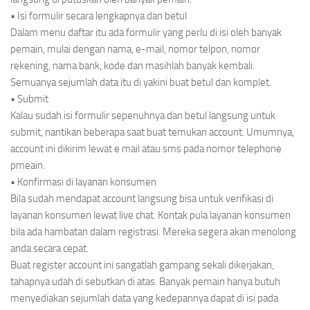
• Isi formulir secara lengkapnya dan betul
Dalam menu daftar itu ada formulir yang perlu di isi oleh banyak
pemain, mulai dengan nama, e-mail, nomor telpon, nomor
rekening, nama bank, kode dan masihlah banyak kembali.
Semuanya sejumlah data itu di yakini buat betul dan komplet.
• Submit
Kalau sudah isi formulir sepenuhnya dan betul langsung untuk
submit, nantikan beberapa saat buat temukan account. Umumnya,
account ini dikirim lewat e mail atau sms pada nomor telephone
pmeain.
• Konfirmasi di layanan konsumen
Bila sudah mendapat account langsung bisa untuk verifikasi di
layanan konsumen lewat live chat. Kontak pula layanan konsumen
bila ada hambatan dalam registrasi. Mereka segera akan menolong
anda secara cepat.
Buat register account ini sangatlah gampang sekali dikerjakan,
tahapnya udah di sebutkan di atas. Banyak pemain hanya butuh
menyediakan sejumlah data yang kedepannya dapat di isi pada