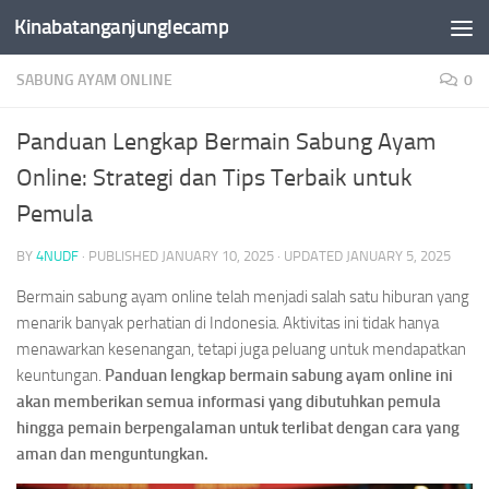
Kinabatanganjunglecamp
Skip to content
SABUNG AYAM ONLINE
0
Panduan Lengkap Bermain Sabung Ayam
Online: Strategi dan Tips Terbaik untuk
Pemula
BY
4NUDF
· PUBLISHED
JANUARY 10, 2025
· UPDATED
JANUARY 5, 2025
Bermain sabung ayam online telah menjadi salah satu hiburan yang
menarik banyak perhatian di Indonesia. Aktivitas ini tidak hanya
menawarkan kesenangan, tetapi juga peluang untuk mendapatkan
keuntungan.
Panduan lengkap bermain sabung ayam online ini
akan memberikan semua informasi yang dibutuhkan pemula
hingga pemain berpengalaman untuk terlibat dengan cara yang
aman dan menguntungkan.