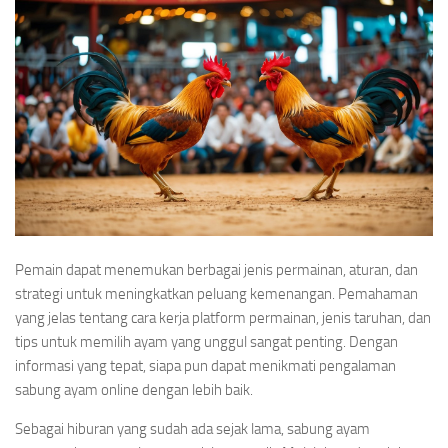
Pemain dapat menemukan berbagai jenis permainan, aturan, dan
strategi untuk meningkatkan peluang kemenangan. Pemahaman
yang jelas tentang cara kerja platform permainan, jenis taruhan, dan
tips untuk memilih ayam yang unggul sangat penting. Dengan
informasi yang tepat, siapa pun dapat menikmati pengalaman
sabung ayam online dengan lebih baik.
Sebagai hiburan yang sudah ada sejak lama, sabung ayam