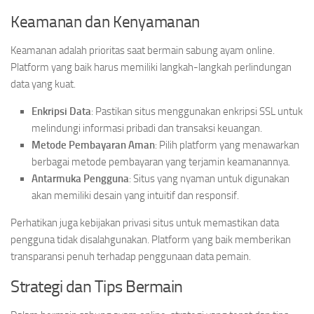
Keamanan dan Kenyamanan
Keamanan adalah prioritas saat bermain sabung ayam online.
Platform yang baik harus memiliki langkah-langkah perlindungan
data yang kuat.
Enkripsi Data
: Pastikan situs menggunakan enkripsi SSL untuk
melindungi informasi pribadi dan transaksi keuangan.
Metode Pembayaran Aman
: Pilih platform yang menawarkan
berbagai metode pembayaran yang terjamin keamanannya.
Antarmuka Pengguna
: Situs yang nyaman untuk digunakan
akan memiliki desain yang intuitif dan responsif.
Perhatikan juga kebijakan privasi situs untuk memastikan data
pengguna tidak disalahgunakan. Platform yang baik memberikan
transparansi penuh terhadap penggunaan data pemain.
Strategi dan Tips Bermain