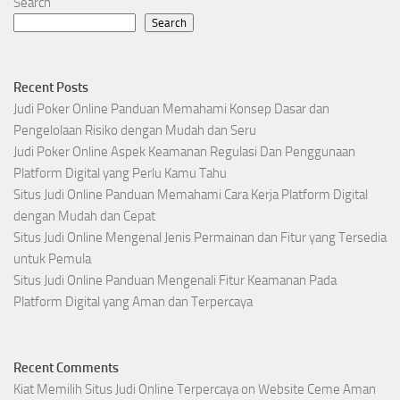
Search
Search
Recent Posts
Judi Poker Online Panduan Memahami Konsep Dasar dan
Pengelolaan Risiko dengan Mudah dan Seru
Judi Poker Online Aspek Keamanan Regulasi Dan Penggunaan
Platform Digital yang Perlu Kamu Tahu
Situs Judi Online Panduan Memahami Cara Kerja Platform Digital
dengan Mudah dan Cepat
Situs Judi Online Mengenal Jenis Permainan dan Fitur yang Tersedia
untuk Pemula
Situs Judi Online Panduan Mengenali Fitur Keamanan Pada
Platform Digital yang Aman dan Terpercaya
Recent Comments
Kiat Memilih Situs Judi Online Terpercaya
on
Website Ceme Aman