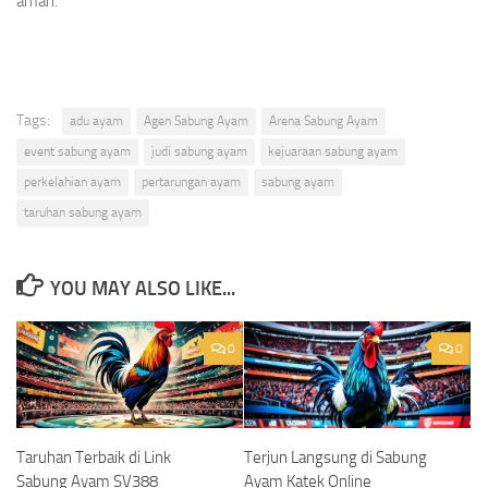
aman.
Tags:
adu ayam
Agen Sabung Ayam
Arena Sabung Ayam
event sabung ayam
judi sabung ayam
kejuaraan sabung ayam
perkelahian ayam
pertarungan ayam
sabung ayam
taruhan sabung ayam
YOU MAY ALSO LIKE...
0
0
Taruhan Terbaik di Link
Terjun Langsung di Sabung
Sabung Ayam SV388
Ayam Katek Online