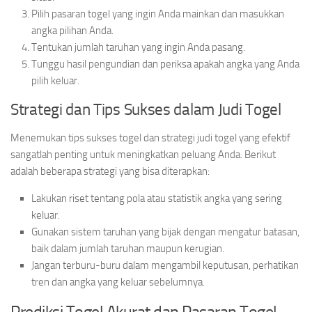
Pilih pasaran togel yang ingin Anda mainkan dan masukkan
angka pilihan Anda.
Tentukan jumlah taruhan yang ingin Anda pasang.
Tunggu hasil pengundian dan periksa apakah angka yang Anda
pilih keluar.
Strategi dan Tips Sukses dalam Judi Togel
Menemukan
tips sukses togel
dan
strategi judi togel
yang efektif
sangatlah penting untuk meningkatkan peluang Anda. Berikut
adalah beberapa strategi yang bisa diterapkan:
Lakukan riset tentang pola atau statistik angka yang sering
keluar.
Gunakan sistem taruhan yang bijak dengan mengatur batasan,
baik dalam jumlah taruhan maupun kerugian.
Jangan terburu-buru dalam mengambil keputusan, perhatikan
tren dan angka yang keluar sebelumnya.
Prediksi Togel Akurat dan Pasaran Togel