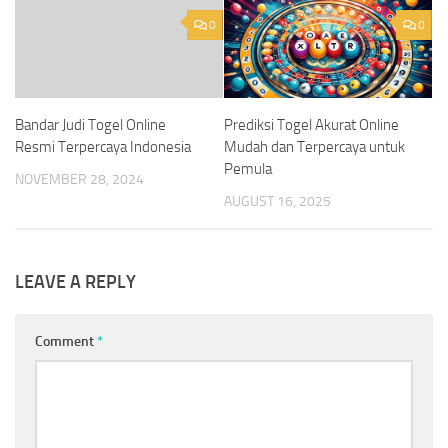
0
0
Bandar Judi Togel Online
Prediksi Togel Akurat Online
Resmi Terpercaya Indonesia
Mudah dan Terpercaya untuk
Pemula
NOVEMBER 28, 2024
AUGUST 16, 2025
LEAVE A REPLY
Comment
*