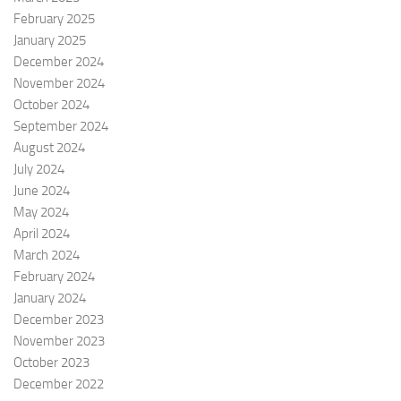
February 2025
January 2025
December 2024
November 2024
October 2024
September 2024
August 2024
July 2024
June 2024
May 2024
April 2024
March 2024
February 2024
January 2024
December 2023
November 2023
October 2023
December 2022