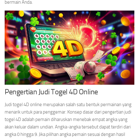
bermain Anda.
Pengertian Judi Togel 4D Online
Judi togel 4D online
merupakan salah satu bentuk permainan yang
menarik untuk para penggemar. Konsep dasar dari
pengertian judi
togel 4D
adalah pemain diharuskan menebak empat angka yang
akan keluar dalam undian. Angka-angka tersebut dapat terdiri dari
angka 0 hingga 9. Jika pilihan angka pemain sesuai dengan hasil