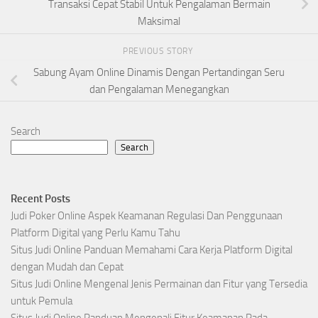
Transaksi Cepat Stabil Untuk Pengalaman Bermain
Maksimal
PREVIOUS STORY
Sabung Ayam Online Dinamis Dengan Pertandingan Seru
dan Pengalaman Menegangkan
Search
Search
Recent Posts
Judi Poker Online Aspek Keamanan Regulasi Dan Penggunaan
Platform Digital yang Perlu Kamu Tahu
Situs Judi Online Panduan Memahami Cara Kerja Platform Digital
dengan Mudah dan Cepat
Situs Judi Online Mengenal Jenis Permainan dan Fitur yang Tersedia
untuk Pemula