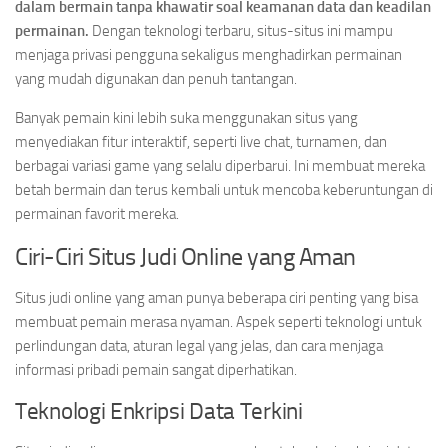
dalam bermain tanpa khawatir soal keamanan data dan keadilan
permainan.
Dengan teknologi terbaru, situs-situs ini mampu
menjaga privasi pengguna sekaligus menghadirkan permainan
yang mudah digunakan dan penuh tantangan.
Banyak pemain kini lebih suka menggunakan situs yang
menyediakan fitur interaktif, seperti live chat, turnamen, dan
berbagai variasi game yang selalu diperbarui. Ini membuat mereka
betah bermain dan terus kembali untuk mencoba keberuntungan di
permainan favorit mereka.
Ciri-Ciri Situs Judi Online yang Aman
Situs judi online yang aman punya beberapa ciri penting yang bisa
membuat pemain merasa nyaman. Aspek seperti teknologi untuk
perlindungan data, aturan legal yang jelas, dan cara menjaga
informasi pribadi pemain sangat diperhatikan.
Teknologi Enkripsi Data Terkini