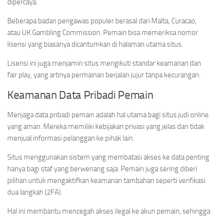
dipercaya.
Beberapa badan pengawas populer berasal dari Malta, Curacao,
atau UK Gambling Commission. Pemain bisa memeriksa nomor
lisensi yang biasanya dicantumkan di halaman utama situs.
Lisensi ini juga menjamin situs mengikuti standar keamanan dan
fair play, yang artinya permainan berjalan jujur tanpa kecurangan.
Keamanan Data Pribadi Pemain
Menjaga data pribadi pemain adalah hal utama bagi situs judi online
yang aman. Mereka memiliki kebijakan privasi yang jelas dan tidak
menjual informasi pelanggan ke pihak lain.
Situs menggunakan sistem yang membatasi akses ke data penting
hanya bagi staf yang berwenang saja. Pemain juga sering diberi
pilihan untuk mengaktifkan keamanan tambahan seperti verifikasi
dua langkah (2FA).
Hal ini membantu mencegah akses ilegal ke akun pemain, sehingga